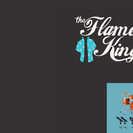
Ir
al
contenido