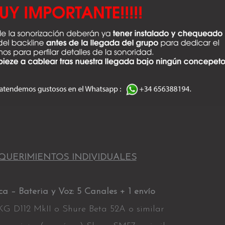
QUERIMIENTOS INDIVIDUALES
a – Bateria y Voz:
5 Canales + 1 envío
G D112 MkII o Shure Beta 52A o similar