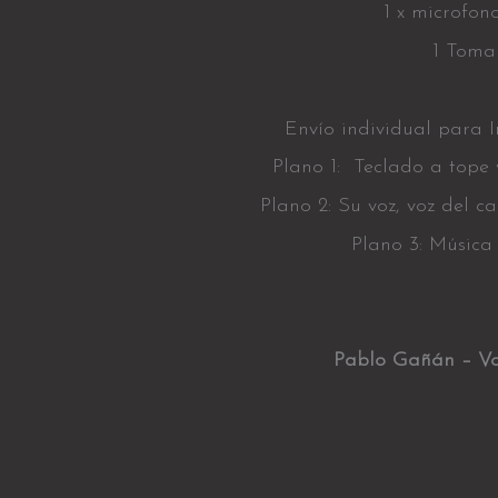
1 x microfon
1 Toma 
Envío individual para I
Plano 1: Teclado a tope 
Plano 2: Su voz, voz del 
Plano 3: Música
Pablo Gañán – Vo