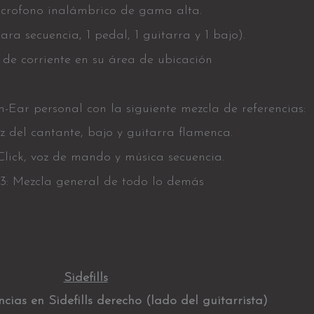
icrofono inalámbrico de gama alta.
para secuencia, 1 pedal, 1 guitarra y 1 bajo).
de corriente en su área de ubicación
n-Ear personal con la siguiente mezcla de referencias:
oz del cantante, bajo y guitarra flamenca.
Click, voz de mando y música secuencia.
3: Mezcla general de todo lo demás
Sidefills
cias en Sidefills derecho (lado del guitarrista)