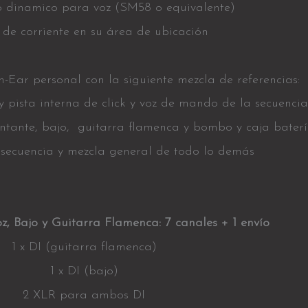
o dinamico para voz (SM58 o equivalente)
de corriente en su área de ubicación
n-Ear personal con la siguiente mezcla de referencias:
y pista interna de click y voz de mando de la secuencia
cantante, bajo, guitarra flamenca y bombo y caja bater
 secuencia y mezcla general de todo lo demás
z, Bajo y Guitarra Flamenca:
7 canales + 1 envío
1 x DI (guitarra flamenca)
1 x DI (bajo)
2 XLR para ambos DI