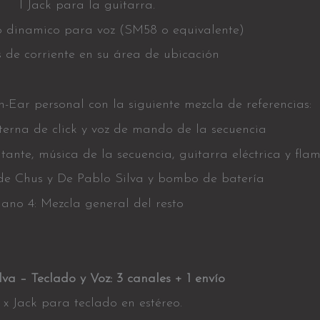
I Jack para la guitarra.
o dinamico para voz (SM58 o equivalente)
 de corriente en su área de ubicación
n-Ear personal con la siguiente mezcla de referencias:
nterna de click y voz de mando de la secuencia
ntante, música de la secuencia, guitarra eléctrica y fla
 de Chus y De Pablo Silva y bombo de batería
lano 4: Mezcla general del resto
lva – Teclado y Voz: 3
canales + 1 envío
 x Jack para teclado en estéreo.