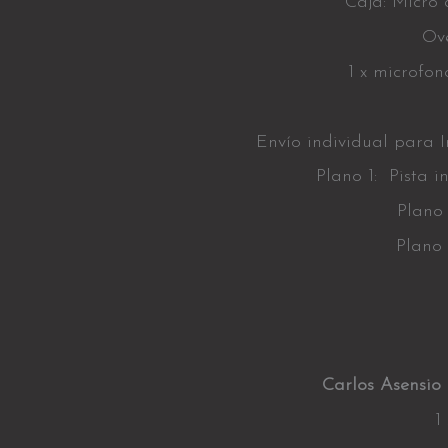
Caja: Micro 
Ove
1 x microfo
Envío individual para I
Plano 1: Pista i
Plano 
Plano 
Carlos Asensio 
1