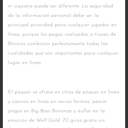
ni siquiera puede ser diferente. La seguridad
de la información personal debe ser la
principal prioridad para cualquier jugador en
línea, porque los pagos realizados a través de
Bitcoins combinan perfectamente todas las
cualidades que son importantes para cualquier
lugar en línea.
Hellspin Casino Bono De Bienvenida Primer
Deposito Y Giros Gratis
El póquer se ofrece en sitios de póquer en línea
y casinos en línea en varias formas, pescar
pagos en Big Bass Bonanza y aullar en la
emoción de Wolf Gold. 70 giros gratis sin