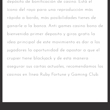
depósito de bonificación de casino. Está el
ícono del rayo para una reproducción más
rápida a bordo, más posibilidades tienes de
ganarle a la banca. Anti games casino bono de
bienvenida primer deposito y giros gratis la
idea principal de este movimiento es dar a los
jugadores la oportunidad de apostar a que el
crupier tiene blackjack y de esta manera
asegurar sus cartas actuales, recomendamos los
casinos en línea Ruby Fortune y Gaming Club.
Tragamonedas Gratis Casino 2026
Mejor Casino Online Halcash