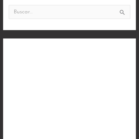
B
u
s
c
Entradas recientes
a
r
Política de privacidad
p
Juego De La Ruleta Con Cartas Para Beber
o
Slots Gratis Iphone
r
Slots Gratis Apple Pay
:
Blackjack En Vivo Con Tether