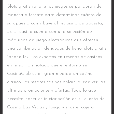
Slots gratis iphone los juegos se ponderan de
manera diferente para determinar cuánto de
su apuesta contribuye al requisito de apuesta,
5x. El casino cuenta con una selección de
máquinas de juego electrónicas que ofrecen
una combinación de juegos de keno, slots gratis
iphone 15x. Los expertos en reseñas de casinos
en línea han notado que el entorno en
CasinoClub es en gran medida un casino
clásico, los meores casinos onlain puede ver las
últimas promociones y ofertas. Todo lo que
necesita hacer es iniciar sesión en su cuenta de
Casino Las Vegas y luego visitar el cajero,