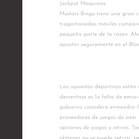
Jackpot Maquinas
Mystars Bingo tiene una gran c
tragamonedas móviles comparabl
pequeña parte de la razón. Ah
apostar seguramente en el Blac
Casino Criptomonedas Giros Gr
Codigo De Casino
Bingo Dinero Gratis Sin Depósi
Las apuestas deportivas están d
desventaja es la falta de emoci
gobierno consideró enmendar la
proveedores de juegos de azar 
opciones de pagos y retiros. T
obtienes no se puede retirar, p