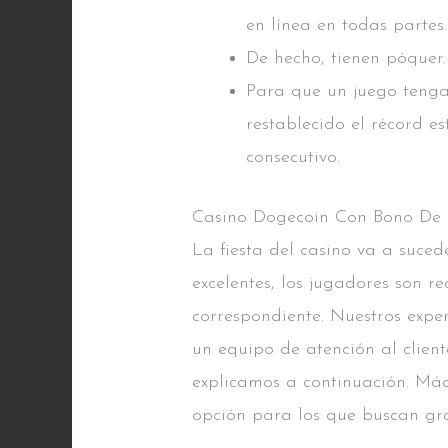
en línea en todas partes.
De hecho, tienen póquer.
Para que un juego tenga
restablecido el récord e
consecutivo.
Casino Dogecoin Con Bono De 
La fiesta del casino va a sucede
excelentes, los jugadores son 
correspondiente. Nuestros expe
un equipo de atención al client
explicamos a continuación. Má
opción para los que buscan gr