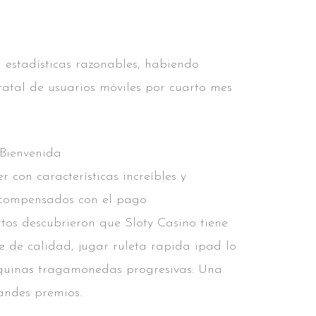
 estadísticas razonables, habiendo
statal de usuarios móviles por cuarto mes
Bienvenida
r con características increíbles y
recompensados con el pago
rtos descubrieron que Sloty Casino tiene
e de calidad, jugar ruleta rapida ipad lo
quinas tragamonedas progresivas: Una
andes premios.