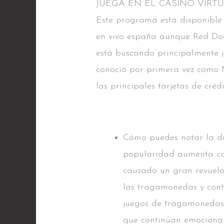
JUEGA EN EL CASINO VIRT
Este programa está disponible 
en vivo españa aunque Red Dog
está buscando principalmente j
conoció por primera vez como 
las principales tarjetas de crédi
Casino Sin Deposito Transfere
Casinos Que Acepta Halcash
Cómo puedes notar la dif
popularidad aumenta co
causado un gran revuel
las tragamonedas y con
juegos de tragamonedas 
que continúan emociona