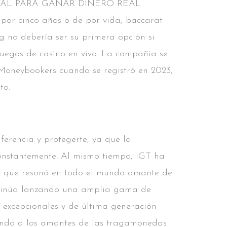
UAL PARA GANAR DINERO REAL
por cinco años o de por vida, baccarat
 no debería ser su primera opción si
uegos de casino en vivo. La compañía se
Moneybookers cuando se registró en 2023,
to.
ncia Bancaria
erencia y protegerte, ya que la
nstantemente. Al mismo tiempo, IGT ha
o que resonó en todo el mundo amante de
tinúa lanzando una amplia gama de
excepcionales y de última generación
ndo a los amantes de las tragamonedas