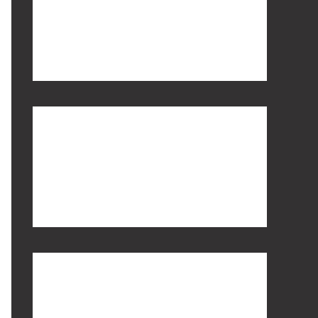
junio 2026
mayo 2026
Categorías
Sin categoría
Meta