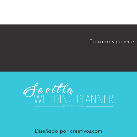
Entrada siguiente
Diseñado por
creetivos.com