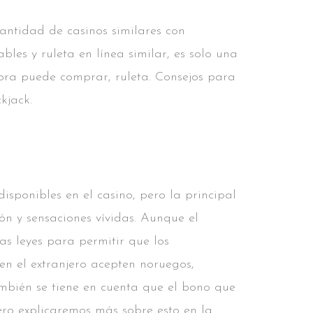
antidad de casinos similares con
es y ruleta en línea similar, es solo una
ora puede comprar, ruleta.
Consejos para
kjack.
atis
to
isponibles en el casino, pero la principal
ón y sensaciones vívidas. Aunque el
s leyes para permitir que los
en el extranjero acepten noruegos,
ambién se tiene en cuenta que el bono que
ero explicaremos más sobre esto en la