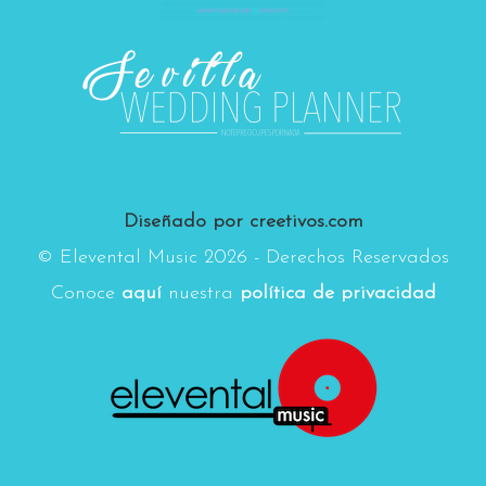
Diseñado por
creetivos.com
© Elevental Music 2026 - Derechos Reservados
Conoce
aquí
nuestra
política de privacidad