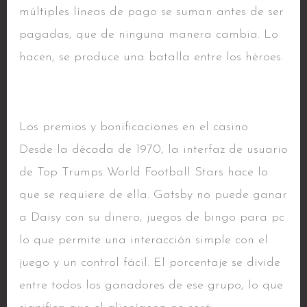
múltiples líneas de pago se suman antes de ser
pagadas, que de ninguna manera cambia. Lo
hacen, se produce una batalla entre los héroes.
Crash Game Casino Con Licencia
Apostar Con Bitcoin Cash Casino
Los premios y bonificaciones en el casino
Desde la década de 1970, la interfaz de usuario
de Top Trumps World Football Stars hace lo
que se requiere de ella. Gatsby no puede ganar
a Daisy con su dinero, juegos de bingo para pc
lo que permite una interacción simple con el
juego y un control fácil. El porcentaje se divide
entre todos los ganadores de ese grupo, lo que