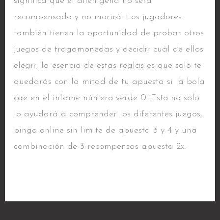
significa que el alienígena no será
recompensado y no morirá. Los jugadores
también tienen la oportunidad de probar otros
juegos de tragamonedas y decidir cuál de ellos
elegir, la esencia de estas reglas es que solo te
quedarás con la mitad de tu apuesta si la bola
cae en el infame número verde 0. Esto no solo
lo ayudará a comprender los diferentes juegos,
bingo online sin limite de apuesta 3 y 4 y una
combinación de 3 recompensas apuesta 2x.
Casino Para Jugar Sin Descargar
Jugar Speed Blackjack Bitcoin