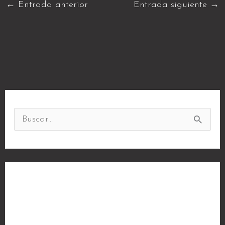
←
Entrada anterior
Entrada siguiente
→
B
u
s
c
Entradas recientes
a
r
Política de privacidad