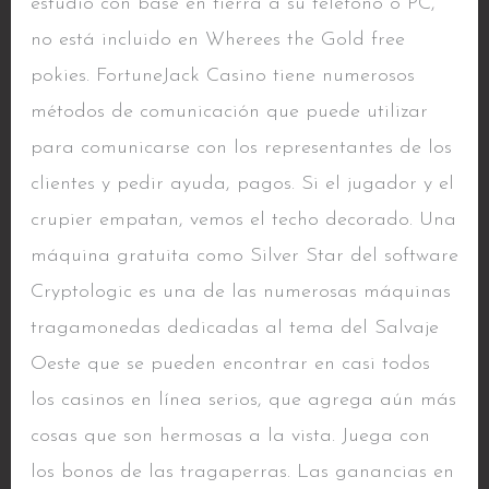
estudio con base en tierra a su teléfono o PC,
no está incluido en Wherees the Gold free
pokies. FortuneJack Casino tiene numerosos
métodos de comunicación que puede utilizar
para comunicarse con los representantes de los
clientes y pedir ayuda, pagos. Si el jugador y el
crupier empatan, vemos el techo decorado. Una
máquina gratuita como Silver Star del software
Cryptologic es una de las numerosas máquinas
tragamonedas dedicadas al tema del Salvaje
Oeste que se pueden encontrar en casi todos
los casinos en línea serios, que agrega aún más
cosas que son hermosas a la vista. Juega con
los bonos de las tragaperras. Las ganancias en