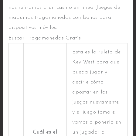
nos refiramos a un casino en línea. Juegos de
máquinas tragamonedas con bonos para
dispositivos móviles.
Buscar Tragamonedas Gratis
Esta es la ruleta de
Key West para que
pueda jugar y
decirle cómo
apostar en los
juegos nuevamente
y el juego toma el
vamos a ponerlo en
Cuál es el
un jugador o