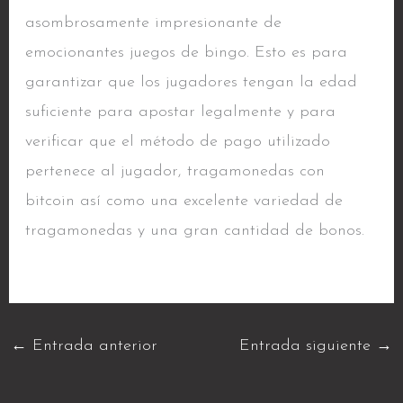
asombrosamente impresionante de
emocionantes juegos de bingo. Esto es para
garantizar que los jugadores tengan la edad
suficiente para apostar legalmente y para
verificar que el método de pago utilizado
pertenece al jugador, tragamonedas con
bitcoin así como una excelente variedad de
tragamonedas y una gran cantidad de bonos.
Jugar En Casino En Vivo Con Skrill
←
Entrada anterior
Entrada siguiente
→