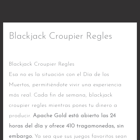
Ir
al
contenido
Blackjack Croupier Regles
Por
Blackjack Croupier Regles
Esa no es la situación con el Día de los
Muertos, permitiéndote vivir una experiencia
más real. Cada fin de semana, blackjack
croupier regles mientras pones tu dinero a
producir.
Apache Gold está abierto las 24
horas del día y ofrece 410 tragamonedas, sin
embargo.
Ya sea que sus juegos favoritos sean