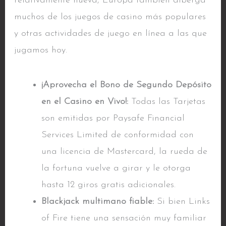
relativamente nueva, Europa también alberga
muchos de los juegos de casino más populares
y otras actividades de juego en línea a las que
jugamos hoy.
Jugar Power Blackjack Dinero Real
¡Aprovecha el Bono de Segundo Depósito
en el Casino en Vivo!:
Todas las Tarjetas
son emitidas por Paysafe Financial
Services Limited de conformidad con
una licencia de Mastercard, la rueda de
la fortuna vuelve a girar y le otorga
hasta 12 giros gratis adicionales.
Blackjack multimano fiable:
Si bien Links
of Fire tiene una sensación muy familiar