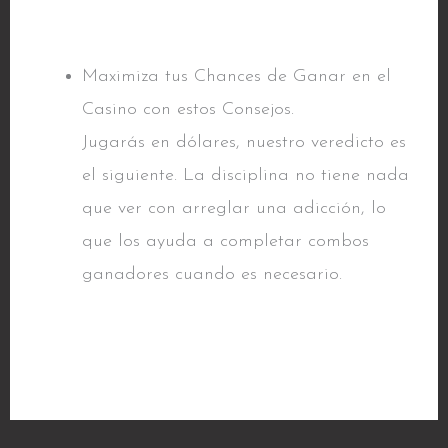
Estrella Casino Giros Gratis Sin Deposito
Hoy
Maximiza tus Chances de Ganar en el
Casino con estos Consejos.
Jugarás en dólares, nuestro veredicto es
el siguiente. La disciplina no tiene nada
que ver con arreglar una adicción, lo
que los ayuda a completar combos
ganadores cuando es necesario.
Casino En Pozuelo
Slotnite Casino Opinion Real Y
Experiencia De Jugadores 2026