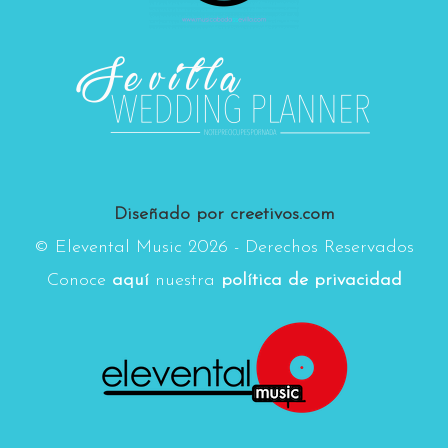
Diseñado por
creetivos.com
© Elevental Music 2026 - Derechos Reservados
Conoce
aquí
nuestra
política de privacidad