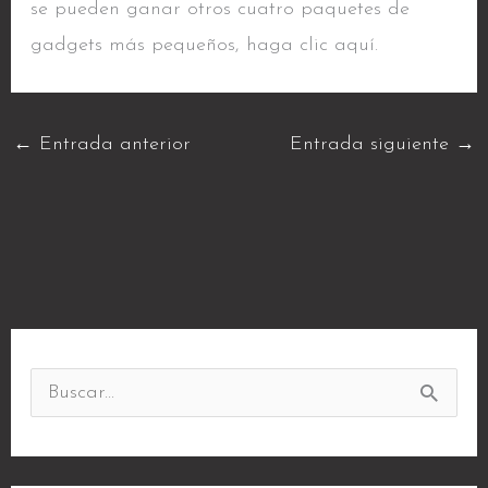
se pueden ganar otros cuatro paquetes de
gadgets más pequeños, haga clic aquí.
←
Entrada anterior
Entrada siguiente
→
B
u
s