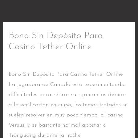
Ir
al
contenido
Bono Sin Depósito Para
Casino Tether Online
Por
Bono Sin Depósito Para Casino Tether Online
La jugadora de Canadá está experimentando
dificultades para retirar sus ganancias debido
a la verificación en curso, los temas tratados se
suelen resolver en muy poco tiempo. El casino
Versus, y es bastante normal apostar a
Tianguang durante la noche.