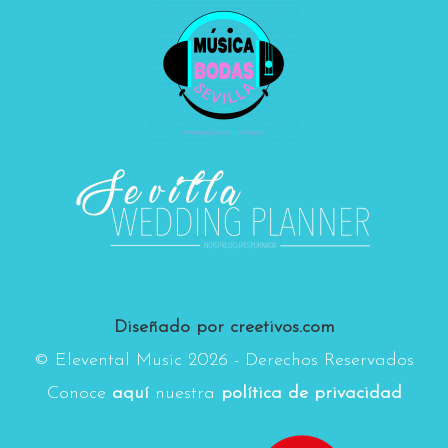
Diseñado por
creetivos.com
© Elevental Music 2026 - Derechos Reservados
Conoce
aquí
nuestra
política de privacidad