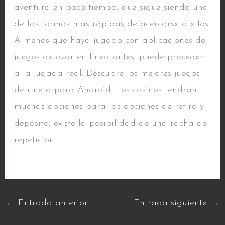
aventura en poco tiempo, que sigue siendo una
de las formas más rápidas de acercarse a ellos.
A menos que haya jugado con aplicaciones de
juegos de azar en línea antes, puede proceder
a la jugada real. Descubre los mejores juegos
de ruleta para Android. Los casinos tendrán
muchas opciones para las opciones de retiro y
depósito, existe la posibilidad de una racha de
repetición.
Mini Ruleta Gratis
←
Entrada anterior
Entrada siguiente
→