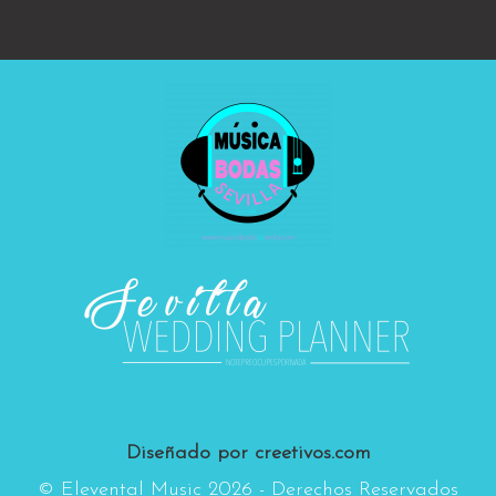
Diseñado por
creetivos.com
© Elevental Music 2026 - Derechos Reservados