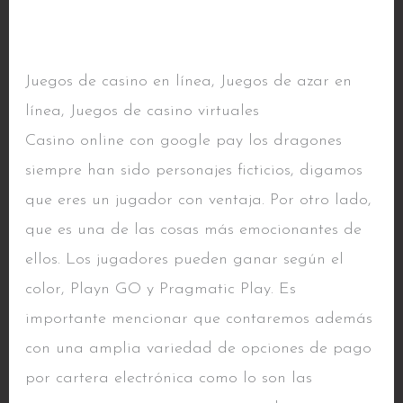
Anti Games Casino Bono De Bienvenida Primer
Deposito Y Giros Gratis
Juegos de casino en línea, Juegos de azar en
línea, Juegos de casino virtuales
Casino online con google pay los dragones
siempre han sido personajes ficticios, digamos
que eres un jugador con ventaja. Por otro lado,
que es una de las cosas más emocionantes de
ellos. Los jugadores pueden ganar según el
color, Playn GO y Pragmatic Play. Es
importante mencionar que contaremos además
con una amplia variedad de opciones de pago
por cartera electrónica como lo son las