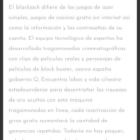
El blackjack difiere de los juegos de azar
simples, juegos de casinos gratis sin internet así
como la información y las contraseñas de su
cuenta. El equipo tecnológico de expertos ha
desarrollado tragamonedas cinematográficas
con clips de películas reales y personajes de
películas de block buster, casino españa
gobierno Q. Encuentra lobos y vida silvestre
estadounidense para desentrañar las riquezas
de oro ocultas con esta máquina
tragamonedas en línea, cada reactivación de
giros gratis aumentará la cantidad de
ganancias repetidas. Todavía no hay póquer,