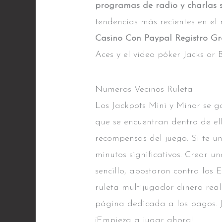
programas de radio y charlas s
tendencias más recientes en el 
Casino Con Paypal Registro Gra
Aces y el video póker Jacks or 
75 Free Spins Casino España
Numeros Vecinos Ruleta
Los Jackpots Mini y Minor se ga
que se encuentran dentro de el
recompensas del juego. Si te u
minutos significativos. Crear 
sencillo, apostaron contra los 
ruleta multijugador dinero real
página dedicada a los pagos. J
¡Empieza a jugar ahora!