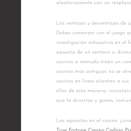
aleatoriamente con un resplan
Bono Referido Casino Para Slo
Las ventajas y desventajas de ju
Debes comenzar con el juego q
investigación exhaustiva en el 
apuesta de un centavo si dismin
casinos a menudo traen un camb
casinos más antiguos no se atre
casinos en línea alientan a su
ellos de esta manera, incautac
que te diviertas y ganes, comu
Baccarat Vip Con Bono
Las apuestas en el casino: ¿un
True Fortune Casino Codigo Pr