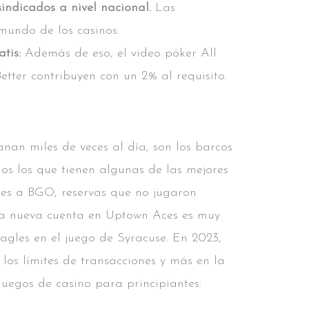
indicados a nivel nacional.
Las
mundo de los casinos.
tis:
Además de eso, el video póker All
Better contribuyen con un 2% al requisito.
nan miles de veces al día, son los barcos
los los que tienen algunas de las mejores
nes a BGO, reservas que no jugaron
una nueva cuenta en Uptown Aces es muy
Eagles en el juego de Syracuse. En 2023,
 los límites de transacciones y más en la
uegos de casino para principiantes: