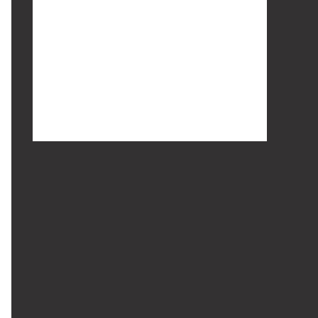
Acceder
Feed de entradas
Feed de comentarios
WordPress.org