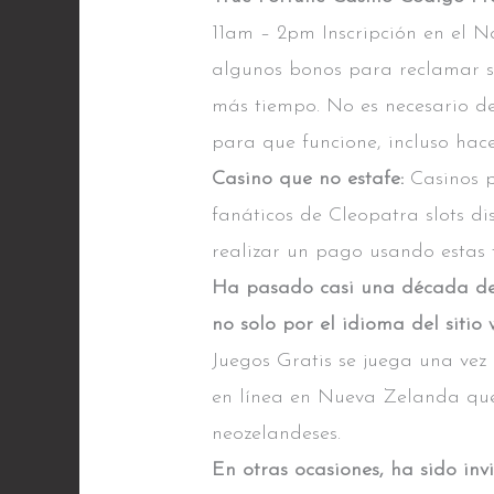
11am – 2pm Inscripción en el N
algunos bonos para reclamar si
más tiempo. No es necesario d
para que funcione, incluso hac
Casino que no estafe:
Casinos pa
fanáticos de Cleopatra slots di
realizar un pago usando estas t
Ha pasado casi una década des
no solo por el idioma del sitio 
Juegos Gratis se juega una vez q
en línea en Nueva Zelanda que
neozelandeses.
En otras ocasiones, ha sido in