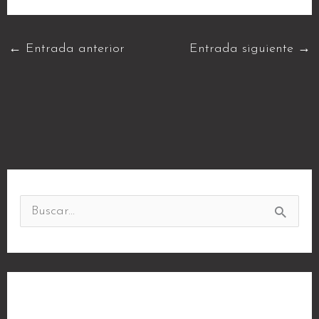
←
Entrada anterior
Entrada siguiente
→
B
u
s
c
Entradas recientes
a