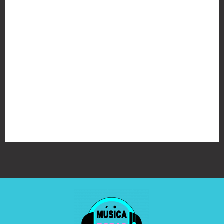
Meta
Acceder
Feed de entradas
Feed de comentarios
WordPress.org