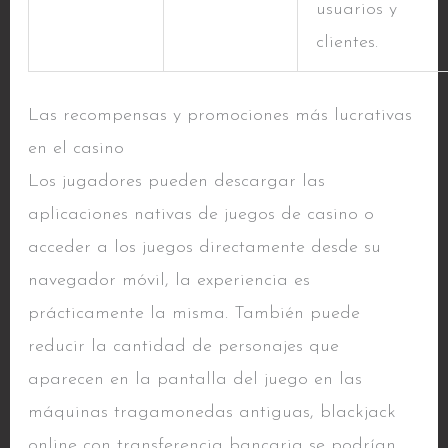
usuarios y
clientes.
Las recompensas y promociones más lucrativas
en el casino
Los jugadores pueden descargar las
aplicaciones nativas de juegos de casino o
acceder a los juegos directamente desde su
navegador móvil, la experiencia es
prácticamente la misma. También puede
reducir la cantidad de personajes que
aparecen en la pantalla del juego en las
máquinas tragamonedas antiguas, blackjack
online con transferencia bancaria se podrían