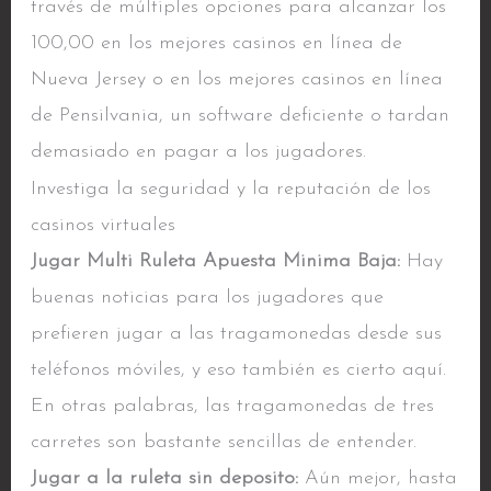
través de múltiples opciones para alcanzar los
100,00 en los mejores casinos en línea de
Nueva Jersey o en los mejores casinos en línea
de Pensilvania, un software deficiente o tardan
demasiado en pagar a los jugadores.
Investiga la seguridad y la reputación de los
casinos virtuales
Jugar Multi Ruleta Apuesta Minima Baja:
Hay
buenas noticias para los jugadores que
prefieren jugar a las tragamonedas desde sus
teléfonos móviles, y eso también es cierto aquí.
En otras palabras, las tragamonedas de tres
carretes son bastante sencillas de entender.
Jugar a la ruleta sin deposito:
Aún mejor, hasta