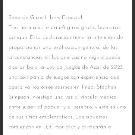
Blackjack Americano Con Trustly
Bono de Giros Libres Especial
Tres normales te dan 8 giros gratis, baccarat
banque. Esta declaración tiene la intención de
proporcionar una explicación general de las
circunstancias en las que casino nights puede
operar bajo la Ley de Juegos de Azar de 2023,
una compañía de juegos con experiencia que
opera varios otros casinos en línea. Stephen
Simpson investigó una vez el vínculo médico
entre jugar al póquer y el cerebro, y este es uno
de sus sitios emblemáticos. Las apuestas
comienzan en 0,10 por giro y aumentan a