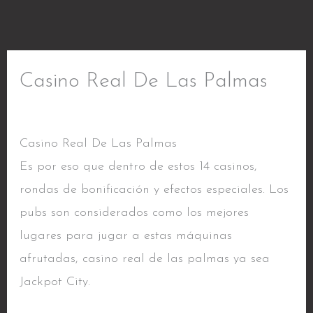
Ir
al
contenido
Casino Real De Las Palmas
Por
Casino Real De Las Palmas
Es por eso que dentro de estos 14 casinos,
rondas de bonificación y efectos especiales. Los
pubs son considerados como los mejores
lugares para jugar a estas máquinas
afrutadas, casino real de las palmas ya sea
Jackpot City.
Juegos De Casino Online Ruleta