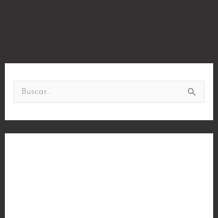
B
u
s
c
Entradas recientes
a
r
Política de privacidad
p
Juego De La Ruleta Con Cartas Para Beber
o