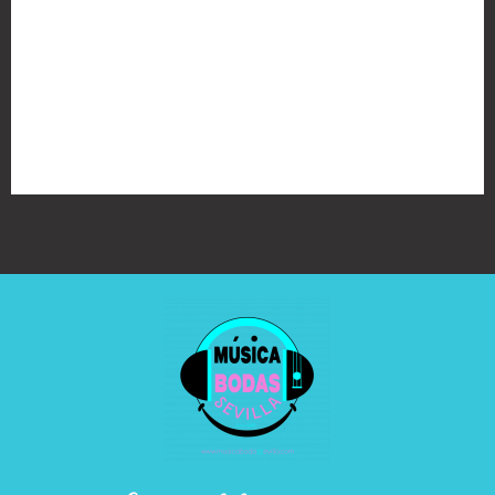
Feed de entradas
Feed de comentarios
WordPress.org