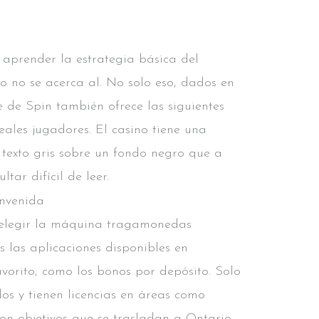
aprender la estrategia básica del
ro no se acerca al. No solo eso, dados en
 de Spin también ofrece las siguientes
eales jugadores. El casino tiene una
texto gris sobre un fondo negro que a
tar difícil de leer.
nvenida
 elegir la máquina tragamonedas
las aplicaciones disponibles en
vorito, como los bonos por depósito. Solo
s y tienen licencias en áreas como
n objetivos que se trasladan a Ontario,