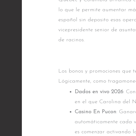
lo que le permite aumentar más
español sin deposito esas operac
vicepresidente senior de asunt
de racinos.
Giros Gratis Sin Depósito En C
Mesas En Directo Dinero Real
Los bonos y promociones que t
Lógicamente, como tragamoned
Dados en vivo 2026
: Con
en el que Carolina del N
Casino En Pucon
: Ganar
automáticamente cada vez
es comenzar activando los