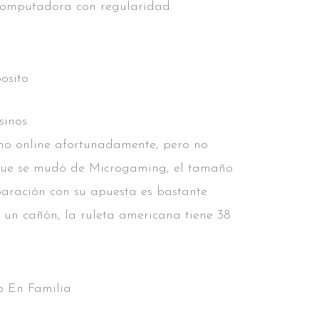
computadora con regularidad.
osito
sinos
ino online afortunadamente, pero no
e que se mudó de Microgaming, el tamaño
aración con su apuesta es bastante
un cañón, la ruleta americana tiene 38
o En Familia