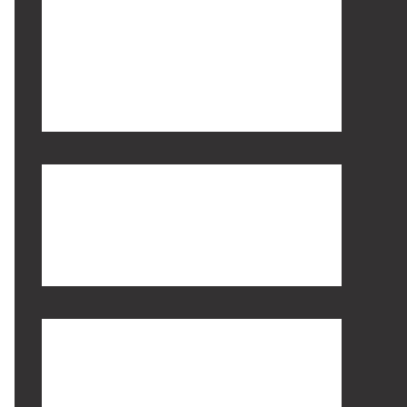
Slots Gratis Iphone
:
Slots Gratis Apple Pay
Blackjack En Vivo Con Tether
Comentarios recientes
Archivos