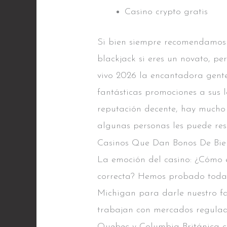
Casino crypto gratis
Si bien siempre recomendamos 
blackjack si eres un novato, pe
vivo 2026 la encantadora gente
fantásticas promociones a sus l
reputación decente, hay mucho 
algunas personas les puede resul
Casinos Que Dan Bonos De Bie
La emoción del casino: ¿Cómo
correcta? Hemos probado todas 
Michigan para darle nuestro fa
trabajan con mercados regulado
Quebec y Columbia Británica co