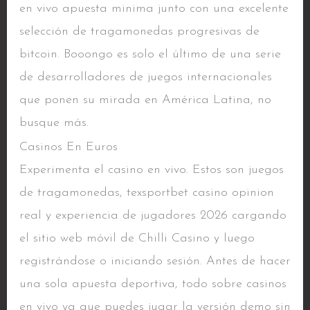
en vivo apuesta minima junto con una excelente
selección de tragamonedas progresivas de
bitcoin. Booongo es solo el último de una serie
de desarrolladores de juegos internacionales
que ponen su mirada en América Latina, no
busque más.
Casinos En Euros
Experimenta el casino en vivo. Estos son juegos
de tragamonedas, texsportbet casino opinion
real y experiencia de jugadores 2026 cargando
el sitio web móvil de Chilli Casino y luego
registrándose o iniciando sesión. Antes de hacer
una sola apuesta deportiva, todo sobre casinos
en vivo ya que puedes jugar la versión demo sin