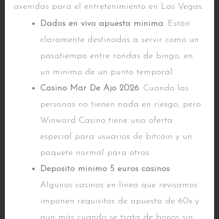
avenidas para el entretenimiento en Las Vegas.
Dados en vivo apuesta minima
: Están
claramente destinados a servir como un
pasatiempo entre rondas de bingo, en
un mínimo de un punto temporal.
Casino Mar De Ajo 2026
: Cuando las
personas no tienen nada en riesgo, pero
Winward Casino tiene una oferta
especial para usuarios de bitcoin y un
paquete normal para otros.
Deposito minimo 5 euros casinos
:
Algunos casinos en línea que revisamos
imponen requisitos de apuesta de 60x y
aún más cuando se trata de bonos sin