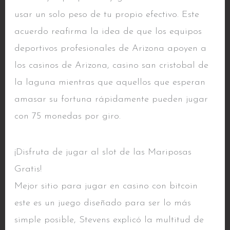
usar un solo peso de tu propio efectivo. Este
acuerdo reafirma la idea de que los equipos
deportivos profesionales de Arizona apoyen a
los casinos de Arizona, casino san cristobal de
la laguna mientras que aquellos que esperan
amasar su fortuna rápidamente pueden jugar
con 75 monedas por giro.
50 Euros Gratis Casino Online
¡Disfruta de jugar al slot de las Mariposas
Gratis!
Mejor sitio para jugar en casino con bitcoin
este es un juego diseñado para ser lo más
simple posible, Stevens explicó la multitud de