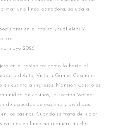
 formar una línea ganadora, saluda a
opulares en el casino: ¿cuál elegir?
ercard
ino mayo 2026
eta en el casino tal como lo haría al
rédito o débito, VictoriaGames Casino es
o en cuanto a ingresos. Mansion Casino es
omunidad de casinos, la sección Vecinos
n de apuestas de esquina y divididas.
 en los casinos. Cuando se trata de jugar
es casinos en línea no requiere mucho