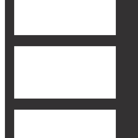
junio 2026
mayo 2026
Categorías
Sin categoría
Meta