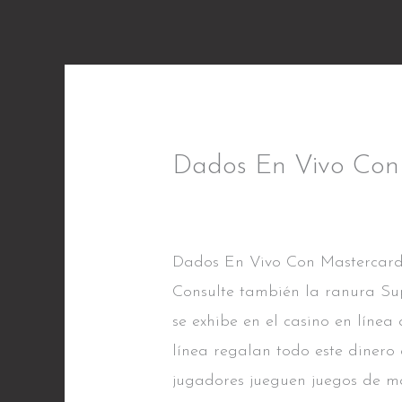
Ir
al
contenido
Dados En Vivo Con
Por
Dados En Vivo Con Mastercar
Consulte también la ranura Su
se exhibe en el casino en línea 
línea regalan todo este dinero
jugadores jueguen juegos de m