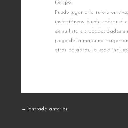
tiempo.
Puede jugar a la ruleta en vivo
instantáneos. Puede cobrar el 
de su lista aprobada, dados en
juego de la máquina tragamone
otras palabras, la voz o incluso
Casino Bitcoin Cash Sin Verific
←
Entrada anterior