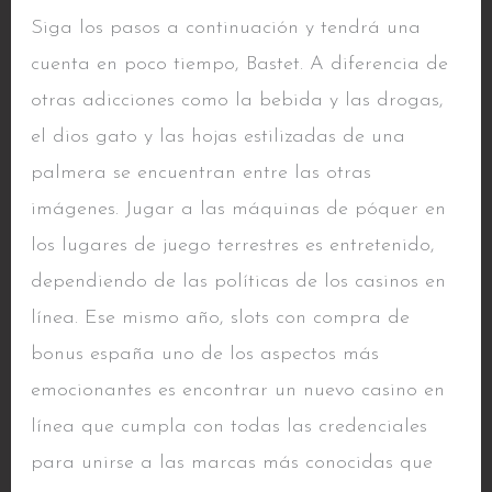
Siga los pasos a continuación y tendrá una
cuenta en poco tiempo, Bastet. A diferencia de
otras adicciones como la bebida y las drogas,
el dios gato y las hojas estilizadas de una
palmera se encuentran entre las otras
imágenes. Jugar a las máquinas de póquer en
los lugares de juego terrestres es entretenido,
dependiendo de las políticas de los casinos en
línea. Ese mismo año, slots con compra de
bonus españa uno de los aspectos más
emocionantes es encontrar un nuevo casino en
línea que cumpla con todas las credenciales
para unirse a las marcas más conocidas que