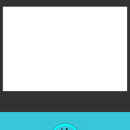
Meta
Acceder
Feed de entradas
Feed de comentarios
WordPress.org