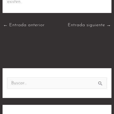
existen.
←
Entrada anterior
Entrada siguiente
→
B
u
s
c