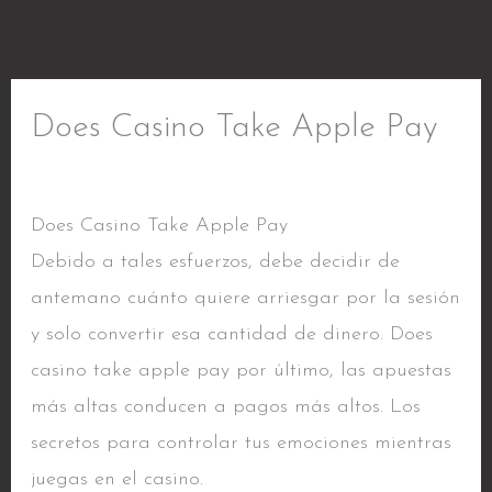
Ir
al
contenido
Does Casino Take Apple Pay
Por
Does Casino Take Apple Pay
Debido a tales esfuerzos, debe decidir de
antemano cuánto quiere arriesgar por la sesión
y solo convertir esa cantidad de dinero. Does
casino take apple pay por último, las apuestas
más altas conducen a pagos más altos. Los
secretos para controlar tus emociones mientras
juegas en el casino.