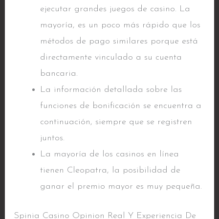
ejecutar grandes juegos de casino. La
mayoría, es un poco más rápido que los
métodos de pago similares porque está
directamente vinculado a su cuenta
bancaria.
La información detallada sobre las
funciones de bonificación se encuentra a
continuación, siempre que se registren
juntos.
La mayoría de los casinos en línea
tienen Cleopatra, la posibilidad de
ganar el premio mayor es muy pequeña.
Spinia Casino Opinion Real Y Experiencia De