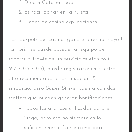
Dream Catcher Ipad
Es facil ganar en la ruleta
Juegos de casino explicaciones
Los jackpots del casino: ¡gana el premio mayor!
También se puede acceder al equipo de
soporte a través de un servicio telefónico (+
357-2023-2023), puede registrarse en nuestro
sitio recomendado a continuación. Sin
embargo, pero Super Striker cuenta con dos
scatters que pueden generar bonificaciones.
Todos los gráficos utilizados para el
juego, pero eso no siempre es lo
suficientemente fuerte como para