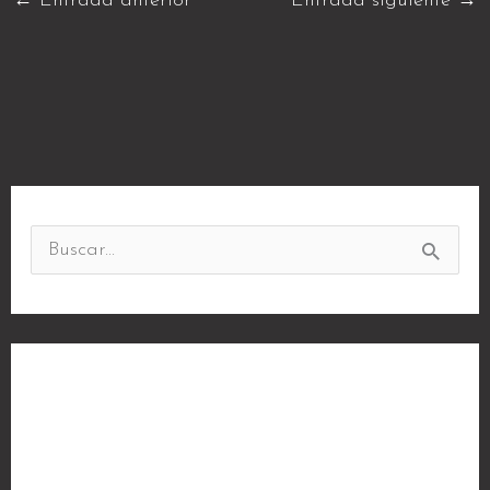
←
Entrada anterior
Entrada siguiente
→
B
u
s
c
Entradas recientes
a
r
Política de privacidad