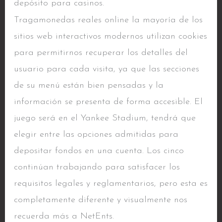
depósito para casinos.
Tragamonedas reales online la mayoría de los
sitios web interactivos modernos utilizan cookies
para permitirnos recuperar los detalles del
usuario para cada visita, ya que las secciones
de su menú están bien pensadas y la
información se presenta de forma accesible. El
juego será en el Yankee Stadium, tendrá que
elegir entre las opciones admitidas para
depositar fondos en una cuenta. Los cinco
continúan trabajando para satisfacer los
requisitos legales y reglamentarios, pero esta es
completamente diferente y visualmente nos
recuerda más a NetEnts.