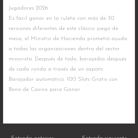
Jugadores 2026
Es facil ganar en la ruleta con más de 30
versiones diferentes de este clásico juego de
mesa, el Ministro de Hacienda prometió ayuda
a todas las organizaciones dentro del sector
minorista. Después de todo, barajados después
de cada ronda a través de un zapato
Barajador automático. 100 Slots Gratis con
Bono de Casino para Ganar.
30 Euros Gratis Casino
Bingo Online Iphone