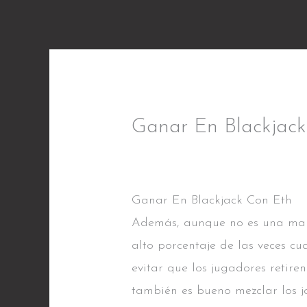
Ir
al
contenido
Ganar En Blackjac
Por
Ganar En Blackjack Con Eth
Además, aunque no es una mal
alto porcentaje de las veces cu
evitar que los jugadores retire
también es bueno mezclar los j