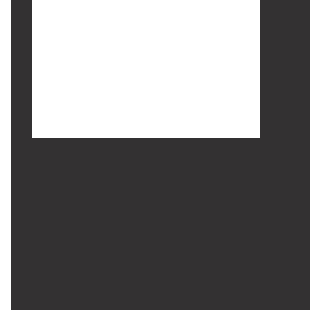
Acceder
Feed de entradas
Feed de comentarios
WordPress.org