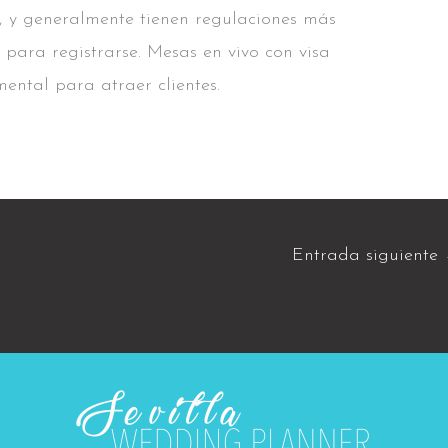
o, y generalmente tienen regulaciones más
e para registrarse. Mesas en vivo con visa
ental para atraer clientes.
Entrada siguiente