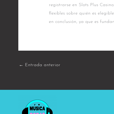
registrarse en Slots Plus Casin
flexibles sobre quién es elegibl
en conclusión, ya que es fundam
←
Entrada anterior