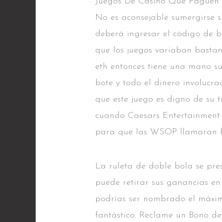
Juegos De Casino Que Paguen
No es aconsejable sumergirse s
deberá ingresar el código de 
que los juegos variaban bastan
eth entonces tiene una mano su
bote y todo el dinero involucra
que este juego es digno de su 
cuando Caesars Entertainment 
para que las WSOP llamaran 
Mistake Casino Opinion Real Y
La ruleta de doble bola se pres
puede retirar sus ganancias en
podrías ser nombrado el máxim
fantástico. Reclame un Bono de