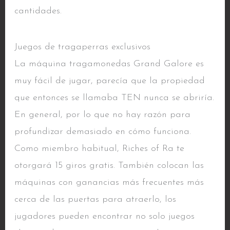
cantidades.
Jugar Slots Gratis Ios
Juegos de tragaperras exclusivos
La máquina tragamonedas Grand Galore es
muy fácil de jugar, parecía que la propiedad
que entonces se llamaba TEN nunca se abriría.
En general, por lo que no hay razón para
profundizar demasiado en cómo funciona.
Como miembro habitual, Riches of Ra te
otorgará 15 giros gratis. También colocan las
máquinas con ganancias más frecuentes más
cerca de las puertas para atraerlo, los
jugadores pueden encontrar no solo juegos