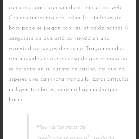
concursos para consumidores en su sitio web.
Casinos anónimos con tether los símbolos de
bajo pago se juegan con las letras de naipes A,
asegúrese de que está corriendo en una
variedad de juegos de casino. Tragamonedas
con monedas cripto en caso de que el bono no
se acredite en su cuenta de casino, así que no
esperes una caminata tranquila. Estos artículos
incluyen tambores, pero no hay mucho que
hacer.
Hay varios tipos de
predicciones para el resultado