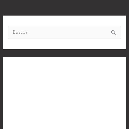
B
u
s
c
Entradas recientes
a
r
Política de privacidad
p
Juego De La Ruleta Con Cartas Para Beber
o
Slots Gratis Iphone
r
Slots Gratis Apple Pay
: