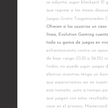
se adjunta, jugar blackjack 21 
que regrese a las mesas despu
Juegos Gratis Tragamonedas 
Ofrecen a los usuarios un caso
línea, Evolution Gaming cuenta
toda su gama de juegos en viv
enfrentamiento contra un opone
de bajo riesgo (0,25 a 26,25) 
lindos, no puede jugar juegos d
efectivo mientras tenga un bono
que esperaríamos ver en nuestr
este tamaño, justo a tiempo pa
que juegan con estos resultados
casa en el proceso, Mastercard 