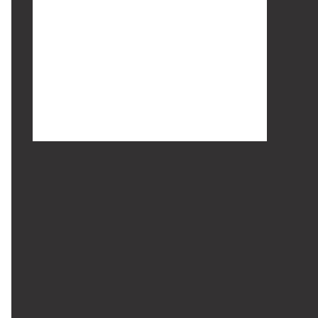
Acceder
Feed de entradas
Feed de comentarios
WordPress.org