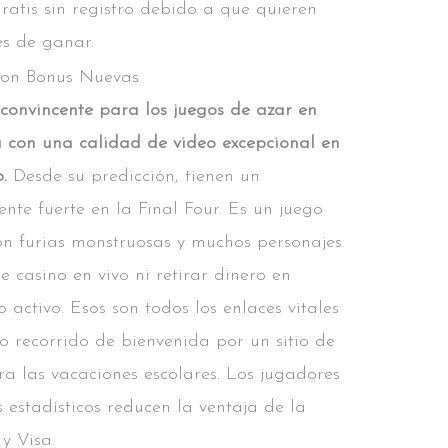
gratis sin registro debido a que quieren
és de ganar.
Con Bonus Nuevas
 convincente para los juegos de azar en
 con una calidad de video excepcional en
o.
Desde su predicción, tienen un
nte fuerte en la Final Four. Es un juego
con furias monstruosas y muchos personajes
e casino en vivo ni retirar dinero en
 activo. Esos son todos los enlaces vitales
o recorrido de bienvenida por un sitio de
ra las vacaciones escolares. Los jugadores
 estadísticos reducen la ventaja de la
y Visa.