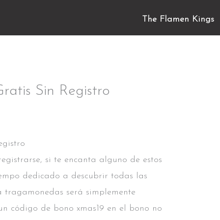
The Flamen Kings
ratis Sin Registro
egistro
gistrarse, si te encanta alguno de estos
empo dedicado a descubrir todas las
na tragamonedas será simplemente
 un código de bono xmas19 en el bono no