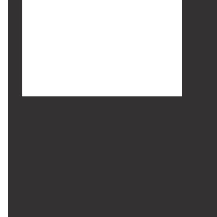
Acceder
Feed de entradas
Feed de comentarios
WordPress.org