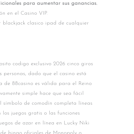
dicionales para aumentar sus ganancias.
ón en el Casino VIP.
 blackjack clasico ipad de cualquier
Casino Online
sito codigo exclusivo 2026 cinco giros
s personas, dado que el casino está
ia de 88casino es válida para el Reino
ivamente simple hace que sea fácil
l símbolo de comodín completa líneas
 los juegos gratis o las funciones
 juegos de azar en línea en Lucky Niki
s de bingo oficiales de Monopoly o