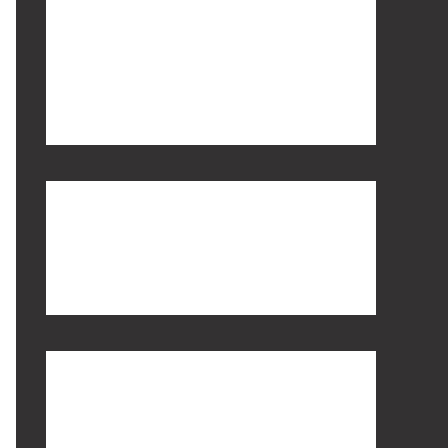
Slots Gratis Iphone
:
Slots Gratis Apple Pay
Blackjack En Vivo Con Tether
Comentarios recientes
Archivos