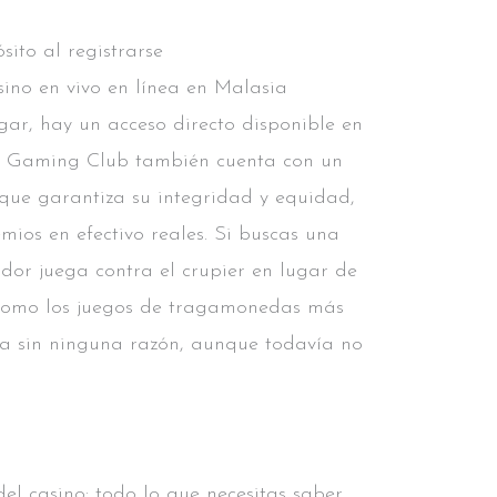
sito Codigo Exclusivo 2026
sito al registrarse
sino en vivo en línea en Malasia
gar, hay un acceso directo disponible en
a. Gaming Club también cuenta con un
ue garantiza su integridad y equidad,
mios en efectivo reales. Si buscas una
ador juega contra el crupier en lugar de
s como los juegos de tragamonedas más
ia sin ninguna razón, aunque todavía no
el casino: todo lo que necesitas saber