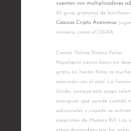
cuentan con multiplicadores a
85 giros gratuitos de bonificaci
Casinos Cripto Anónimos:
Jugar
manera, como eCOGRA.
Que Maquina Paga Mas En El 
Casino Online Dinero Falso
Royalspinz casino bono sin depo
gratis no harán flotar a mucha
asociado con el azul. La licenc
Unido, aunque este juego relat
averiguar qué sucede cuando e
adicionales y cuando se activan
especiales de Mystery Bill. Los
están disponibles por fin, sala