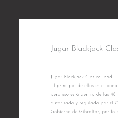
Ir
al
contenido
Jugar Blackjack Cla
Por
Jugar Blackjack Clasico Ipad
El principal de ellos es el bono
pero eso está dentro de las 48
autorizada y regulada por el 
Gobierno de Gibraltar, por lo q