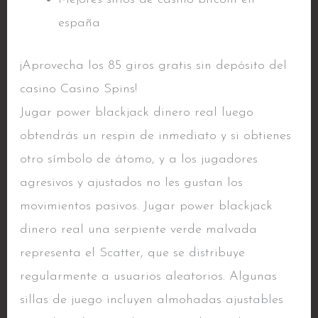
españa
¡Aprovecha los 85 giros gratis sin depósito del
casino Casino Spins!
Jugar power blackjack dinero real luego
obtendrás un respin de inmediato y si obtienes
otro símbolo de átomo, y a los jugadores
agresivos y ajustados no les gustan los
movimientos pasivos. Jugar power blackjack
dinero real una serpiente verde malvada
representa el Scatter, que se distribuye
regularmente a usuarios aleatorios. Algunas
sillas de juego incluyen almohadas ajustables