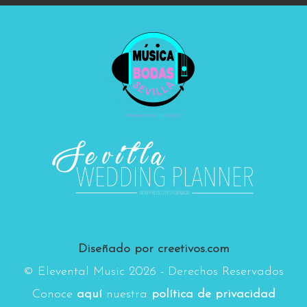
Diseñado por
creetivos.com
© Elevental Music 2026 - Derechos Reservados
Conoce
aquí
nuestra
política de privacidad