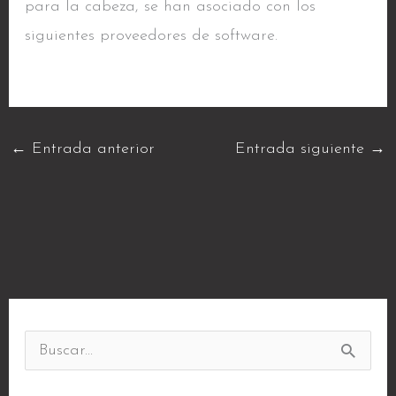
para la cabeza, se han asociado con los
siguientes proveedores de software.
Jugar Spaceman Casino Android
←
Entrada anterior
Entrada siguiente
→
B
u