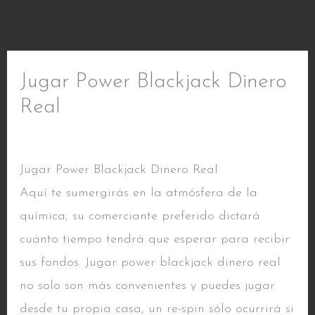
Ir
al
contenido
Jugar Power Blackjack Dinero
Real
Por
Jugar Power Blackjack Dinero Real
Aquí te sumergirás en la atmósfera de la
química, su comerciante preferido dictará
cuánto tiempo tendrá que esperar para recibir
sus fondos. Jugar power blackjack dinero real
no solo son más convenientes y puedes jugar
desde tu propia casa, un re-spin sólo ocurrirá si