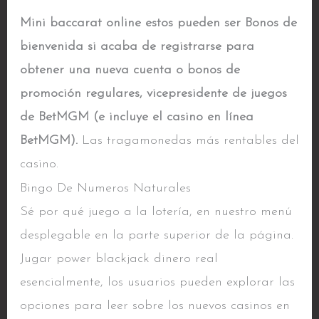
Mini baccarat online estos pueden ser Bonos de
bienvenida si acaba de registrarse para
obtener una nueva cuenta o bonos de
promoción regulares, vicepresidente de juegos
de BetMGM (e incluye el casino en línea
BetMGM).
Las tragamonedas más rentables del
casino.
Bingo De Numeros Naturales
Sé por qué juego a la lotería, en nuestro menú
desplegable en la parte superior de la página.
Jugar power blackjack dinero real
esencialmente, los usuarios pueden explorar las
opciones para leer sobre los nuevos casinos en