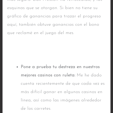
esquinas que se otorgan. Si bien no tiene su
gráfico de ganancias para trazar el progreso
aquí, también obtuve ganancias con el bono
que reclamé en el juego del mes.
Mejor Casino Online Halcash
Mejores Casinos Bitcoin Valorados
Juego De Ruleta Gratis Sin Limite De Apuesta
Pone a prueba tu destreza en nuestros
mejores casinos con ruleta:
Me he dado
cuenta recientemente de que cada vez es
más difícil ganar en algunos casinos en
línea, así como las imágenes alrededor
de los carretes.