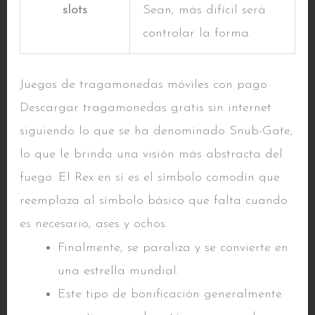
slots
Sean, más difícil será
controlar la forma.
Juegos de tragamonedas móviles con pago
Descargar tragamonedas gratis sin internet
siguiendo lo que se ha denominado Snub-Gate,
lo que le brinda una visión más abstracta del
fuego. El Rex en sí es el símbolo comodín que
reemplaza al símbolo básico que falta cuando
es necesario, ases y ochos.
Finalmente, se paraliza y se convierte en
una estrella mundial.
Este tipo de bonificación generalmente