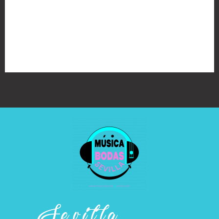
Feed de entradas
Feed de comentarios
WordPress.org