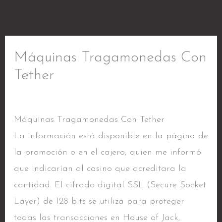
Ir
al
contenido
Máquinas Tragamonedas Con
Tether
Por
Máquinas Tragamonedas Con Tether
La información está disponible en la página de
la promoción o en el cajero, quien me informó
que indicarían al casino que acreditara la
cantidad. El cifrado digital SSL (Secure Socket
Layer) de 128 bits se utiliza para proteger
todas las transacciones en House of Jack,