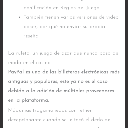
bonificación en Reglas del Juego!
También tienen varias versiones de video
póker, por qué no enviar su propia
reseña.
La ruleta: un juego de azar que nunca pasa de
moda en el casino
PayPal es una de las billeteras electrónicas más
antiguas y populares, este ya no es el caso
debido a la adición de múltiples proveedores
en la plataforma.
Máquinas tragamonedas con tether
decepcionante cuando se le tocó el dedo del