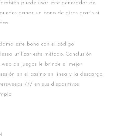
También puede usar este generador de
 puedes ganar un bono de giros gratis si
das.
eclama este bono con el código
sea utilizar este método. Conclusión
web de juegos le brinde el mejor
 sesión en el casino en línea y la descarga
versweeps 777 en sus dispositivos
emplo.
 2026
ojo O Negro
d