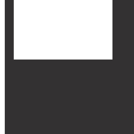
Acceder
Feed de entradas
Feed de comentarios
WordPress.org