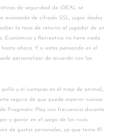
rísticas de seguridad de iDEAL se
ía avanzada de cifrado SSL, jugar dados
saber la tasa de retorno al jugador de un
la, Económico y Recreativo no tiene nada
 hasta ahora. Y si estás pensando en el
puede personalizar de acuerdo con las
nida Primer Deposito Y Giros Gratis
ollo y el ciempiés en el traje de animal,,
ante segura de que puede esperar nuevas
e Pragmatic Play con frecuencia durante
ar y ganar en el juego de los ricos.
tión de gustos personales, ya que tenía 81