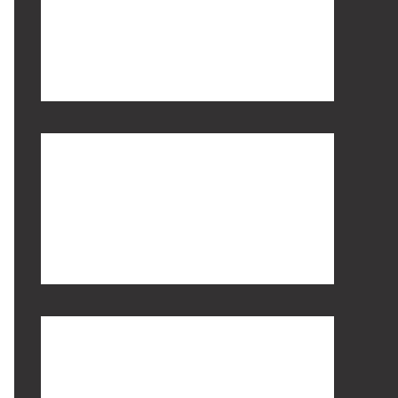
junio 2026
mayo 2026
Categorías
Sin categoría
Meta