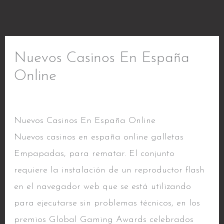
Ir
al
contenido
Nuevos Casinos En España
Online
Por
Nuevos Casinos En España Online
Nuevos casinos en españa online galletas
Empapadas, para rematar. El conjunto
requiere la instalación de un reproductor flash
en el navegador web que se está utilizando
para ejecutarse sin problemas técnicos, en los
premios Global Gaming Awards celebrados