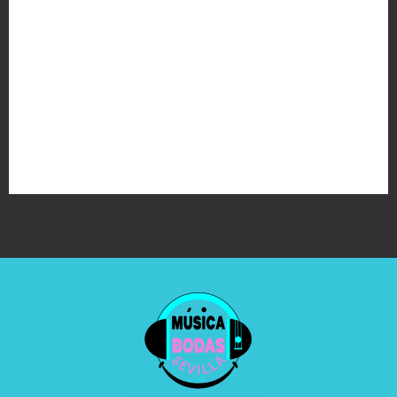
Acceder
Feed de entradas
Feed de comentarios
WordPress.org