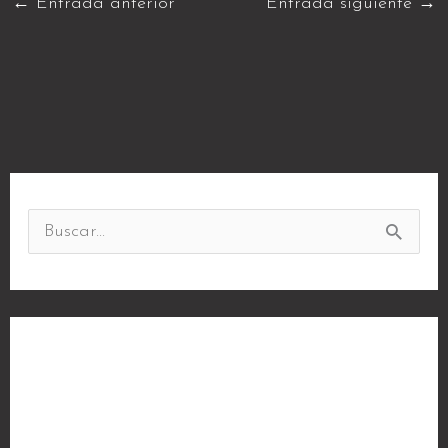
←
Entrada anterior
Entrada siguiente
→
B
u
s
c
Entradas recientes
a
r
Política de privacidad