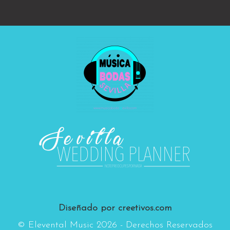
Diseñado por
creetivos.com
© Elevental Music 2026 - Derechos Reservados