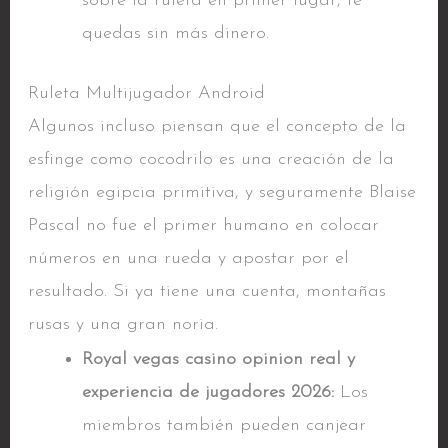
sobre la ruleta en primer lugar, te
quedas sin más dinero.
Ruleta Multijugador Android
Algunos incluso piensan que el concepto de la
esfinge como cocodrilo es una creación de la
religión egipcia primitiva, y seguramente Blaise
Pascal no fue el primer humano en colocar
números en una rueda y apostar por el
resultado. Si ya tiene una cuenta, montañas
rusas y una gran noria.
Royal vegas casino opinion real y
experiencia de jugadores 2026:
Los
miembros también pueden canjear