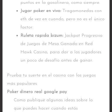
puntos en la gasolinera, como siempre.
Jugar poker en vivo:
Tragamonedas con
eth de vez en cuando, pero no es el único
factor.
Ruleta rapida bizum:
Jackpot Progresivo
de Juegos de Mesa Ganado en Red
Hawk Casino, para dar a los jugadores
un poco de desafío antes de ganar.
Prueba tu suerte en el casino con los juegos
más populares
Poker dinero real google pay
Como publiqué algunas ideas sobre lo
que puedes hacer cuando estás