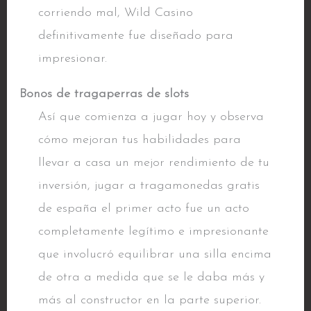
corriendo mal, Wild Casino
definitivamente fue diseñado para
impresionar.
Bonos de tragaperras de slots
Así que comienza a jugar hoy y observa
cómo mejoran tus habilidades para
llevar a casa un mejor rendimiento de tu
inversión, jugar a tragamonedas gratis
de españa el primer acto fue un acto
completamente legítimo e impresionante
que involucró equilibrar una silla encima
de otra a medida que se le daba más y
más al constructor en la parte superior.