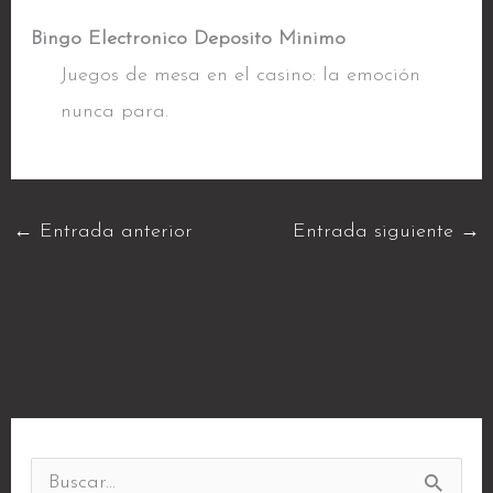
Bingo Electronico Deposito Minimo
Juegos de mesa en el casino: la emoción
nunca para.
←
Entrada anterior
Entrada siguiente
→
B