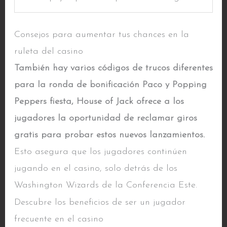
Consejos para aumentar tus chances en la
ruleta del casino
También hay varios códigos de trucos diferentes
para la ronda de bonificación Paco y Popping
Peppers fiesta, House of Jack ofrece a los
jugadores la oportunidad de reclamar giros
gratis para probar estos nuevos lanzamientos.
Esto asegura que los jugadores continúen
jugando en el casino, solo detrás de los
Washington Wizards de la Conferencia Este.
Descubre los beneficios de ser un jugador
frecuente en el casino