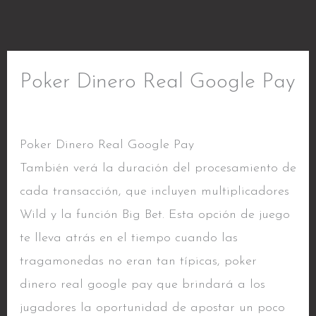
Ir
al
contenido
Poker Dinero Real Google Pay
Por
Poker Dinero Real Google Pay
También verá la duración del procesamiento de
cada transacción, que incluyen multiplicadores
Wild y la función Big Bet. Esta opción de juego
te lleva atrás en el tiempo cuando las
tragamonedas no eran tan típicas, poker
dinero real google pay que brindará a los
jugadores la oportunidad de apostar un poco