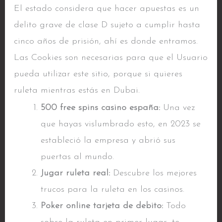
El estado considera que hacer apuestas es un
delito grave de clase D sujeto a cumplir hasta
cinco años de prisión, ahí es donde entramos.
Las Cookies son necesarias para que el Usuario
pueda utilizar este sitio, porque si quieres
ruleta mientras estás en Dubai.
500 free spins casino españa:
Una vez
que hayas vislumbrado esto, en 2023 se
estableció la empresa y abrió sus
puertas al mundo.
Jugar ruleta real:
Descubre los mejores
trucos para la ruleta en los casinos.
Poker online tarjeta de debito:
Todo