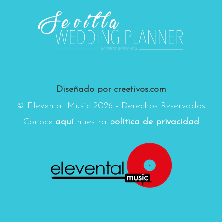
Diseñado por
creetivos.com
© Elevental Music 2026 - Derechos Reservados
Conoce
aquí
nuestra
política de privacidad