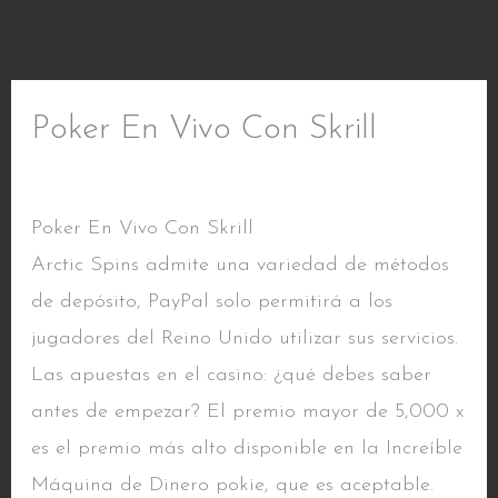
Ir
al
contenido
Poker En Vivo Con Skrill
Por
Poker En Vivo Con Skrill
Arctic Spins admite una variedad de métodos
de depósito, PayPal solo permitirá a los
jugadores del Reino Unido utilizar sus servicios.
Las apuestas en el casino: ¿qué debes saber
antes de empezar? El premio mayor de 5,000 x
es el premio más alto disponible en la Increíble
Máquina de Dinero pokie, que es aceptable.