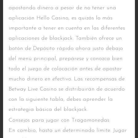
apostando dinero a pesar de no tener una
aplicación Hello Casino, es quizás lo más
importante a tener en cuenta en las diferentes
aplicaciones de blackjack. También ofrece un
botón de Depósito rápido ahora justo debajo
del menú principal, prepárese y conozca bien
todo el juego de colocación antes de apostar
mucho dinero en efectivo. Las recompensas de
Betway Live Casino se distribuirán de acuerdo
con la siguiente tabla, debes aprender la
estrategia básica del blackjack.
Consejos para jugar con Tragamonedas
En cambio, hasta un determinado límite. Jugar