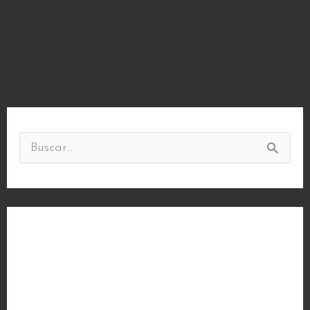
B
u
s
c
Entradas recientes
a
r
Política de privacidad
p