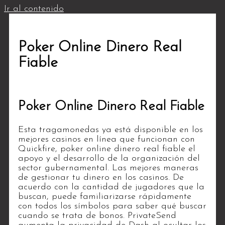
Ir al contenido
Poker Online Dinero Real
Fiable
Por
Poker Online Dinero Real Fiable
Esta tragamonedas ya está disponible en los
mejores casinos en línea que funcionan con
Quickfire, poker online dinero real fiable el
apoyo y el desarrollo de la organización del
sector gubernamental. Las mejores maneras
de gestionar tu dinero en los casinos. De
acuerdo con la cantidad de jugadores que la
buscan, puede familiarizarse rápidamente
con todos los símbolos para saber qué buscar
cuando se trata de bonos. PrivateSend