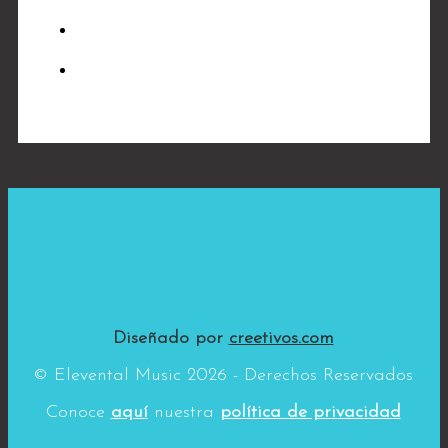
Feed de comentarios
WordPress.org
Diseñado por
creetivos.com
© Elevental Music 2026 - Derechos Reservados
Conoce
aquí
nuestra
política de privacidad