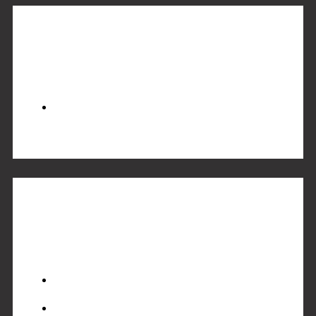
Categorías
Sin categoría
Meta
Acceder
Feed de entradas