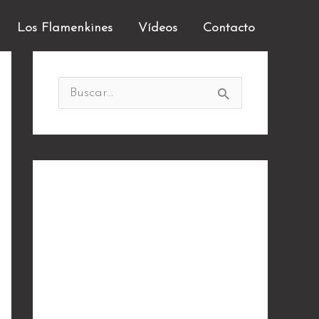
Los Flamenkines
Vídeos
Contacto
B
u
s
c
Entradas recientes
a
r
Política de privacidad
p
Juego De La Ruleta Con Cartas
o
Para Beber
r