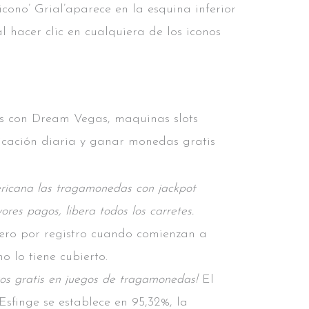
icono’ Grial’aparece en la esquina inferior
l hacer clic en cualquiera de los iconos
s con Dream Vegas, maquinas slots
icación diaria y ganar monedas gratis
ricana las tragamonedas con jackpot
ores pagos, libera todos los carretes.
ero por registro cuando comienzan a
o lo tiene cubierto.
ros gratis en juegos de tragamonedas!
El
Esfinge se establece en 95,32%, la