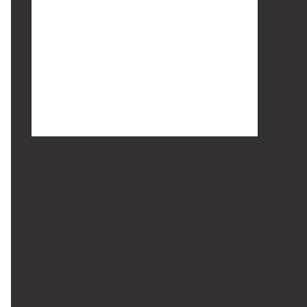
Acceder
Feed de entradas
Feed de comentarios
WordPress.org