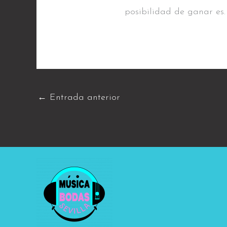
posibilidad de ganar es.
←
Entrada anterior