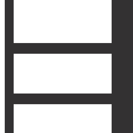
Slots Gratis Iphone
:
Slots Gratis Apple Pay
Blackjack En Vivo Con Tether
Comentarios recientes
Archivos