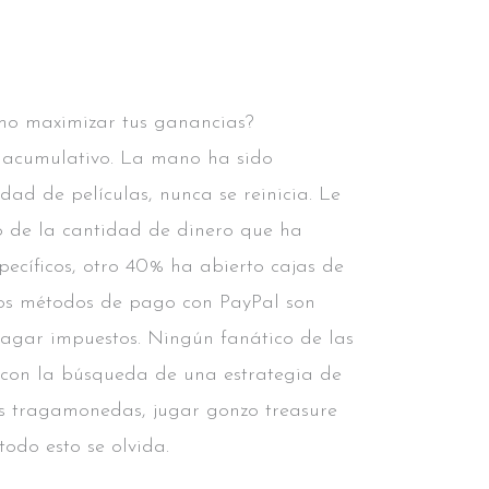
jeta De Debito
to Codigo Exclusivo 2026
ómo maximizar tus ganancias?
 acumulativo. La mano ha sido
ad de películas, nunca se reinicia. Le
o de la cantidad de dinero que ha
ecíficos, otro 40% ha abierto cajas de
 los métodos de pago con PayPal son
agar impuestos. Ningún fanático de las
 con la búsqueda de una estrategia de
s tragamonedas, jugar gonzo treasure
odo esto se olvida.