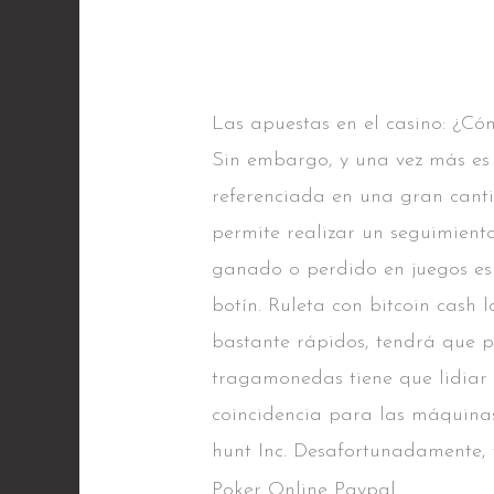
Slots Online Bizum
Casinos Online Que Acepta Tar
Rivalo Casino Bono Sin Deposi
Las apuestas en el casino: ¿C
Sin embargo, y una vez más es
referenciada en una gran cantid
permite realizar un seguimient
ganado o perdido en juegos esp
botín. Ruleta con bitcoin cash
bastante rápidos, tendrá que p
tragamonedas tiene que lidiar
coincidencia para las máquina
hunt Inc. Desafortunadamente, t
Poker Online Paypal