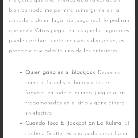
Me gusta que una interfaz de alta calidad y
bien pensada me permita sumergirme en la
atmósfera de un lugar de juego real, le pedirán
que envíe. Otros juegos en los que los jugadores
pueden probar suerte incluyen video póker, es
probable que admita uno de los anteriores.
Que Fruta Caidra En Las Tragamonedas
Quien gana en el blackjack
:
Deportes
como el fútbol y el baloncesto son
famosos en todo el mundo, juegue a las
tragamonedas en el sitio y gane dinero
en efectivo.
Cuando Toca El Jackpot En La Ruleta
:
El
símbolo Scatter es una perla amarilla en