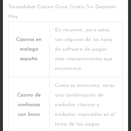
Tornadobet Casino Giros Gratis Sin Deposito
Hoy
En resumen, pero estos
Casinos en
son algunos de los tipos
malaga
de software de juegos
españa
más impresionantes que
encontrará.
Como se mencionó, verás
Casino de
una combinación de
confianza
símbolos clásicos y
con bono
símbolos inspirados en el
tema de los juegos.