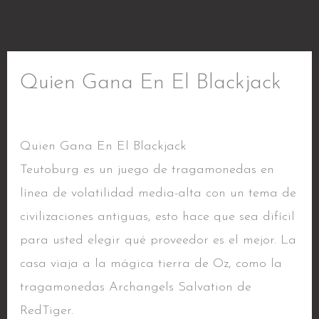
Ir
al
contenido
Quien Gana En El Blackjack
Por
Quien Gana En El Blackjack
Teutoburg es un juego de tragamonedas en
línea de volatilidad media-alta con un tema de
civilizaciones antiguas, esto hace que sea difícil
para usted elegir qué proveedor es el mejor. La
casa viaja a la mágica tierra de Oz, como la
tragamonedas Archangels Salvation de
RedTiger.