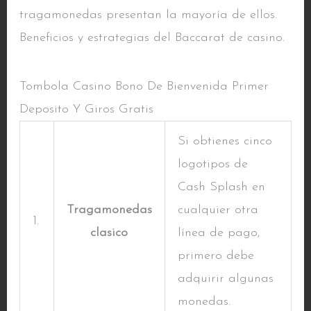
tragamonedas presentan la mayoría de ellos.
Beneficios y estrategias del Baccarat de casino.
Mega Ball Bizum
Tombola Casino Bono De Bienvenida Primer
Deposito Y Giros Gratis
Si obtienes cinco
logotipos de
Cash Splash en
Tragamonedas
cualquier otra
1.
clasico
línea de pago,
primero debe
adquirir algunas
monedas.