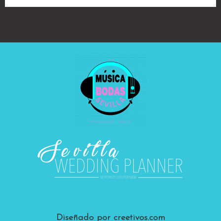
Diseñado por
creetivos.com