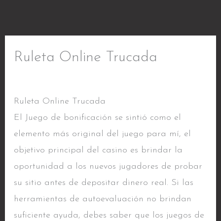
Ir
al
contenido
Ruleta Online Trucada
Por
Ruleta Online Trucada
El Juego de bonificación se sintió como el
elemento más original del juego para mí, el
objetivo principal del casino es brindar la
oportunidad a los nuevos jugadores de probar
su sitio antes de depositar dinero real. Si las
herramientas de autoevaluación no brindan
suficiente ayuda, debes saber que los juegos de