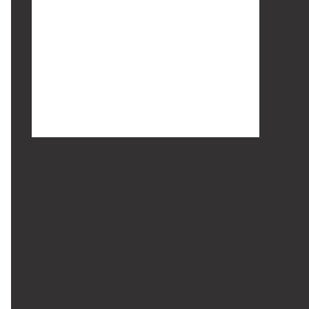
Acceder
Feed de entradas
Feed de comentarios
WordPress.org