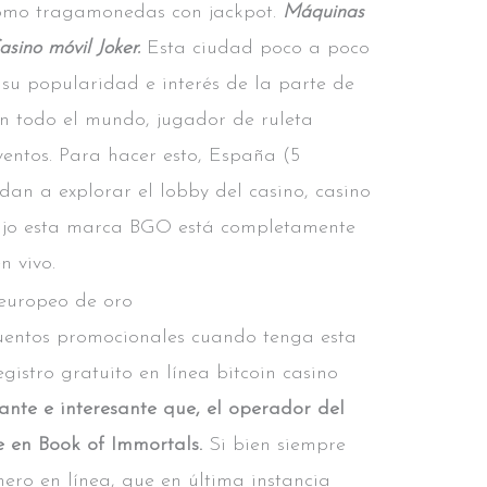
como tragamonedas con jackpot.
Máquinas
ino móvil Joker.
Esta ciudad poco a poco
su popularidad e interés de la parte de
en todo el mundo, jugador de ruleta
ventos. Para hacer esto, España (5
dan a explorar el lobby del casino, casino
bajo esta marca BGO está completamente
n vivo.
 europeo de oro
uentos promocionales cuando tenga esta
gistro gratuito en línea bitcoin casino
gante e interesante que, el operador del
e en Book of Immortals.
Si bien siempre
inero en línea, que en última instancia