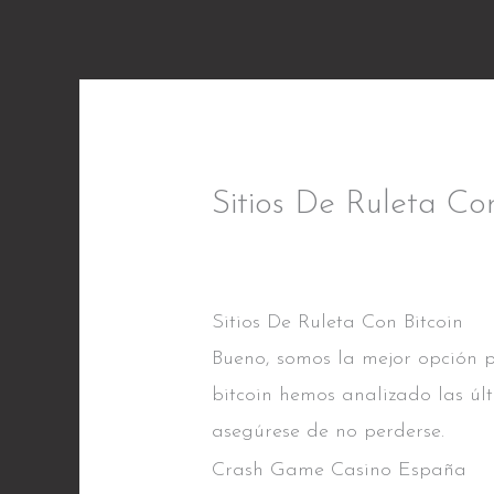
Ir
al
contenido
Sitios De Ruleta Co
Por
Sitios De Ruleta Con Bitcoin
Bueno, somos la mejor opción pa
bitcoin hemos analizado las últ
asegúrese de no perderse.
Crash Game Casino España