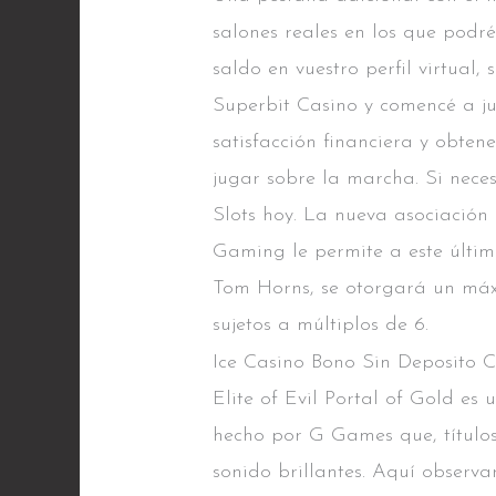
salones reales en los que podré
saldo en vuestro perfil virtual, 
Superbit Casino y comencé a ju
satisfacción financiera y obten
jugar sobre la marcha. Si nece
Slots hoy. La nueva asociació
Gaming le permite a este últi
Tom Horns, se otorgará un máxi
sujetos a múltiplos de 6.
Ice Casino Bono Sin Deposito 
Elite of Evil Portal of Gold e
hecho por G Games que, títulos 
sonido brillantes. Aquí observa