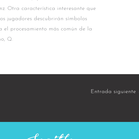
z. Otra característica interesante que
 los jugadores descubrirán símbolos
ra el procesamiento más común de la
no, Q.
Entrada siguiente