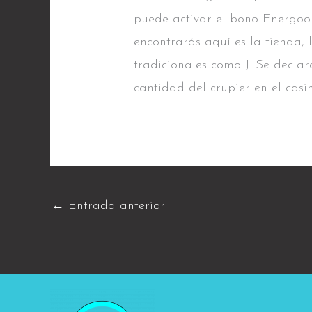
puede activar el bono Energoon
encontrarás aquí es la tienda,
tradicionales como J. Se decla
cantidad del crupier en el casi
←
Entrada anterior