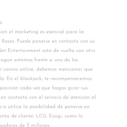
o
bien el marketing es esencial para la
N Roses. Puede ponerse en contacto con su
Net Entertainment está de vuelta con otro
aragon estamos frente a uno de los
n casino online, debemos mencionar que
la. En el blackjack, te recompensaremos
posición cada vez que hagas girar sus
en contacto con el servicio de atención al
o o utilice la posibilidad de ponerse en
enta de cliente, LCG. Ezugi, como lo
gadores de 3 millones.