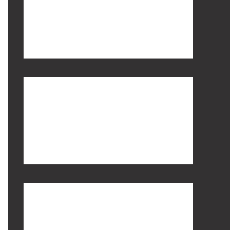
junio 2026
mayo 2026
Categorías
Sin categoría
Meta