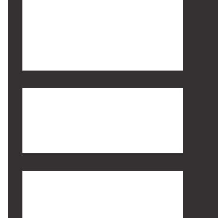
Slots Gratis Iphone
:
Slots Gratis Apple Pay
Blackjack En Vivo Con Tether
Comentarios recientes
Archivos