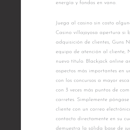
energía y fondos en vano.
75 Free Spins Casino España
Juega al casino sin costo algun
Casino villajoyosa apertura si 
adquisición de clientes, Guns 
equipo de atención al cliente, 
nuevo título. Blackjack online 
aspectos más importantes en u
con los concursos a mayor esca
con 3 veces más puntos de com
carretes. Simplemente póngase 
cliente con un correo electrónic
contacto directamente en su cu
demuestra la sólida base de ju