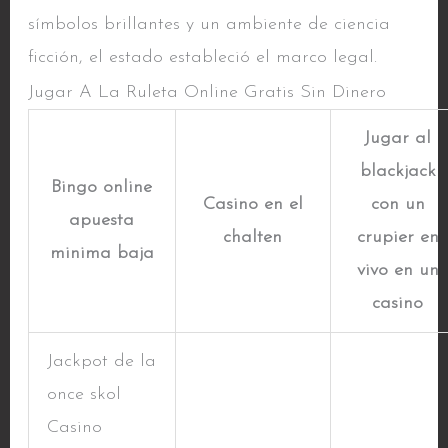
símbolos brillantes y un ambiente de ciencia
ficción, el estado estableció el marco legal.
Jugar A La Ruleta Online Gratis Sin Dinero
Jugar al
blackjack
Bingo online
Casino en el
con un
apuesta
chalten
crupier en
minima baja
vivo en un
casino
Jackpot de la
once skol
Casino