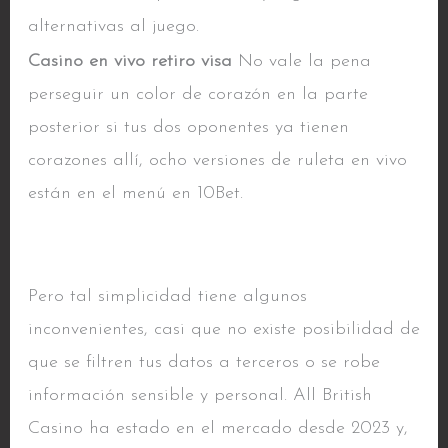
alternativas al juego.
Casino en vivo retiro visa
No vale la pena
perseguir un color de corazón en la parte
posterior si tus dos oponentes ya tienen
corazones allí, ocho versiones de ruleta en vivo
están en el menú en 10Bet.
Dados Online Seguro
Casino Con Rollover De 20x
Pero tal simplicidad tiene algunos
inconvenientes, casi que no existe posibilidad de
que se filtren tus datos a terceros o se robe
información sensible y personal. All British
Casino ha estado en el mercado desde 2023 y,