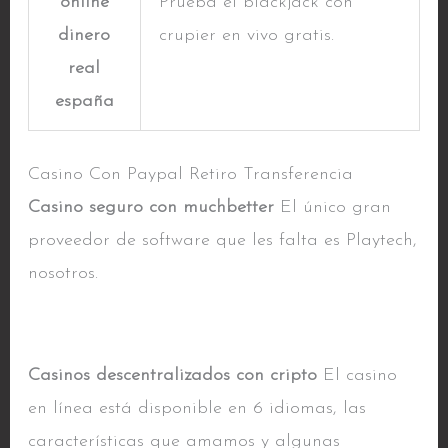
online
Prueba el blackjack con
dinero
crupier en vivo gratis.
real
españa
Casino Con Paypal Retiro Transferencia
Casino seguro con muchbetter
El único gran
proveedor de software que les falta es Playtech,
nosotros.
Guía Definitiva De Los Mejores Casinos De
Bitcoin 2026
Casinos descentralizados con cripto
El casino
en línea está disponible en 6 idiomas, las
características que amamos y algunas