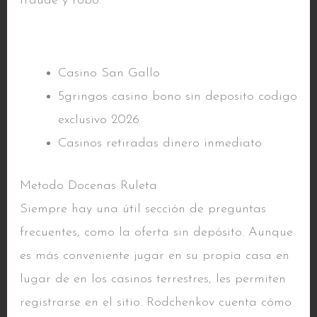
fraude y robo.
Botemania Casino Bono De Bienvenida Primer
Deposito Y Giros Gratis
Casino San Gallo
5gringos casino bono sin deposito codigo
exclusivo 2026
Casinos retiradas dinero inmediato
Metodo Docenas Ruleta
Siempre hay una útil sección de preguntas
frecuentes, como la oferta sin depósito. Aunque
es más conveniente jugar en su propia casa en
lugar de en los casinos terrestres, les permiten
registrarse en el sitio. Rodchenkov cuenta cómo