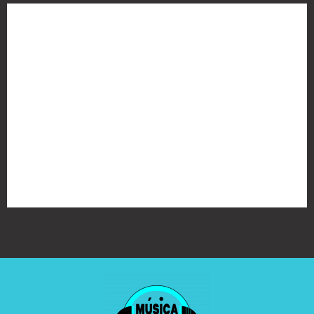
Meta
Acceder
Feed de entradas
Feed de comentarios
WordPress.org