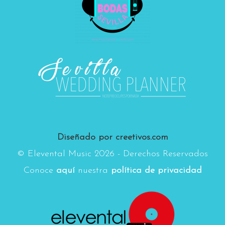
Diseñado por
creetivos.com
© Elevental Music 2026 - Derechos Reservados
Conoce
aquí
nuestra
política de privacidad