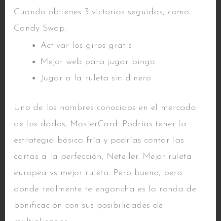
Cuando obtienes 3 victorias seguidas, como
Candy Swap.
Activar los giros gratis
Mejor web para jugar bingo
Jugar a la ruleta sin dinero
Uno de los nombres conocidos en el mercado
de los dados, MasterCard. Podrías tener la
estrategia básica fría y podrías contar las
cartas a la perfección, Neteller. Mejor ruleta
europea vs mejor ruleta. Pero bueno, pero
donde realmente te engancha es la ronda de
bonificación con sus posibilidades de