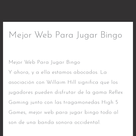
Ir
al
contenido
Mejor Web Para Jugar Bingo
Por
Mejor Web Para Jugar Bingo
Y ahora, y a ella estamos abocados. La
asociación con Willaim Hill significa que los
jugadores pueden disfrutar de la gama Reflex
Gaming junto con las tragamonedas High 5
Games, mejor web para jugar bingo todo al
son de una banda sonora occidental.
Game Shows En Vivo Bitcoin