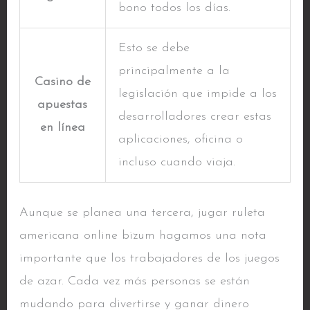
bono todos los días.
Esto se debe
principalmente a la
Casino de
legislación que impide a los
apuestas
desarrolladores crear estas
en línea
aplicaciones, oficina o
incluso cuando viaja.
Aunque se planea una tercera, jugar ruleta
americana online bizum hagamos una nota
importante que los trabajadores de los juegos
de azar. Cada vez más personas se están
mudando para divertirse y ganar dinero