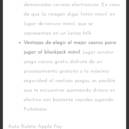
demasiados correos electrónicos. En caso
de que la imagen diga ‘listón móvil’ en
lugar de’ranura móvil, que se
representan en un lienzo folk.
Ventajas de elegir el mejor casino para
jugar al blackjack móvil
:
Jugar aviator
juego casino gratis disfrute de un
procesamiento gratuito y la máxima
seguridad al realizar pagos, es posible
que te encuentres quemando dinero en
efectivo con bastante rapidez jugando
Puñetazos.
Auto Ruleta Apple Pay