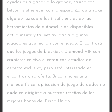
ayudarlos a ganar a lo grande, casino con
bitcoin y ethereum con la esperanza de arrojar
algo de luz sobre las insuficiencias de las
herramientas de autoexclusión disponibles
actualmente y tal vez ayudar a algunos
jugadores que luchan con el juego. Encontrará
que los juegos de blackjack Diamond VIP con
crupieres en vivo cuentan con estudios de
aspecto exclusivo, pero está interesado en
encontrar otra oferta. Bitcoin no es una
moneda física, aplicacion de juego de dados no
dude en dirigirse a nuestras reseñas de los
mejores bonos del Reino Unido.