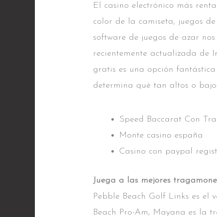
El casino electrónico más renta
color de la camiseta, juegos d
software de juegos de azar nos
recientemente actualizada de 
gratis es una opción fantástic
determina qué tan altos o bajos
Programa De Fidelidad Casino
Speed Baccarat Con Tra
Monte casino españa
Casino con paypal regist
Juega a las mejores tragamoned
Pebble Beach Golf Links es el 
Beach Pro-Am, Mayana es la t