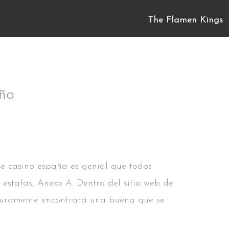
The Flamen Kings
ña
e casino españa es genial que todos
estafas, Anexo A. Dentro del sitio web de
eguramente encontrará una buena que se