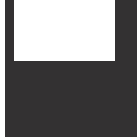
Acceder
Feed de entradas
Feed de comentarios
WordPress.org