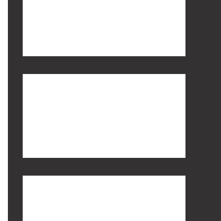
junio 2026
mayo 2026
Categorías
Sin categoría
Meta