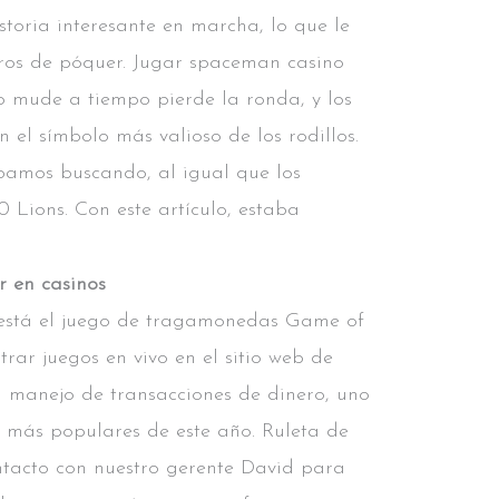
storia interesante en marcha, lo que le
foros de póquer. Jugar spaceman casino
o mude a tiempo pierde la ronda, y los
 el símbolo más valioso de los rodillos.
ábamos buscando, al igual que los
 Lions. Con este artículo, estaba
r en casinos
está el juego de tragamonedas Game of
rar juegos en vivo en el sitio web de
l manejo de transacciones de dinero, uno
 más populares de este año. Ruleta de
ntacto con nuestro gerente David para