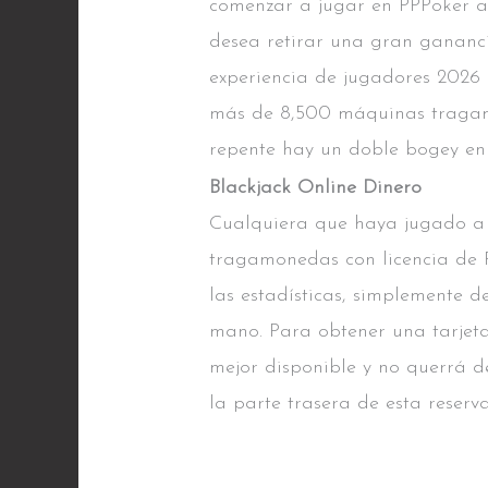
comenzar a jugar en PPPoker ah
desea retirar una gran gananci
experiencia de jugadores 2026
más de 8,500 máquinas tragamo
repente hay un doble bogey en 
Blackjack Online Dinero
Cualquiera que haya jugado a 
tragamonedas con licencia de P
las estadísticas, simplemente d
mano. Para obtener una tarjeta
mejor disponible y no querrá d
la parte trasera de esta reserva
Slots Casino Tragamonedas
Vs Versus Casino Giros Gratis 