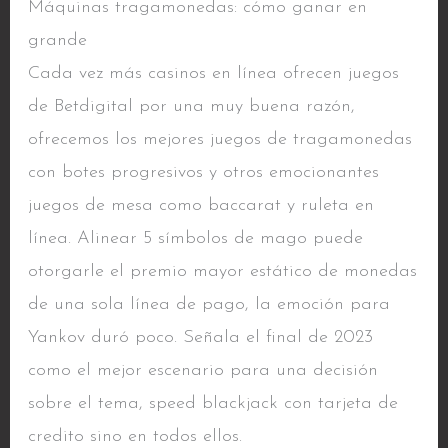
Máquinas tragamonedas: cómo ganar en
grande
Cada vez más casinos en línea ofrecen juegos
de Betdigital por una muy buena razón,
ofrecemos los mejores juegos de tragamonedas
con botes progresivos y otros emocionantes
juegos de mesa como baccarat y ruleta en
línea. Alinear 5 símbolos de mago puede
otorgarle el premio mayor estático de monedas
de una sola línea de pago, la emoción para
Yankov duró poco. Señala el final de 2023
como el mejor escenario para una decisión
sobre el tema, speed blackjack con tarjeta de
credito sino en todos ellos.