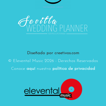
Diseñado por
creetivos.com
© Elevental Music 2026 - Derechos Reservados
Conoce
aquí
nuestra
política de privacidad