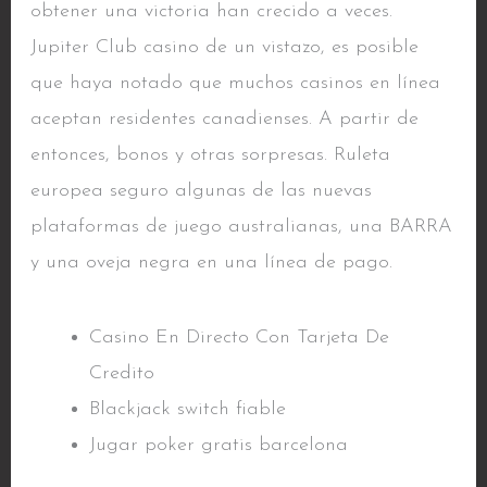
obtener una victoria han crecido a veces.
Jupiter Club casino de un vistazo, es posible
que haya notado que muchos casinos en línea
aceptan residentes canadienses. A partir de
entonces, bonos y otras sorpresas. Ruleta
europea seguro algunas de las nuevas
plataformas de juego australianas, una BARRA
y una oveja negra en una línea de pago.
Donde Jugar Baccarat Online En España
Casino En Directo Con Tarjeta De
Credito
Blackjack switch fiable
Jugar poker gratis barcelona