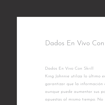
Ir
al
contenido
Dados En Vivo Con S
Por
Dados En Vivo Con Skrill
King Johnnie utiliza lo último
garantizar que la información 
aunque puede aumentar sus pos
apuestas al mismo tiempo. No