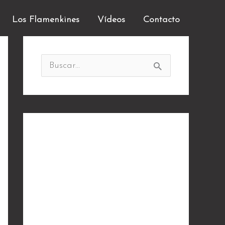
Los Flamenkines
Vídeos
Contacto
B
u
s
c
Entradas recientes
a
r
Política de privacidad
p
Juego De La Ruleta Con Cartas
o
Para Beber
r