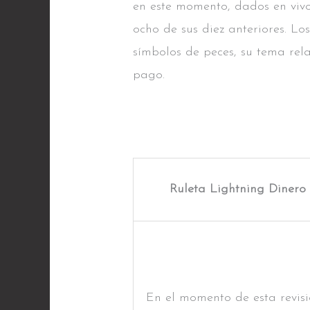
en este momento, dados en vivo
ocho de sus diez anteriores. L
símbolos de peces, su tema rela
pago.
Minimo Para Depositar En Cas
Jugar Speed Blackjack Bitcoin
Depositar En Casino En Vivo Co
Ruleta Lightning Dinero
En el momento de esta revis