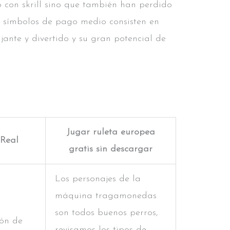
 con skrill sino que también han perdido
os símbolos de pago medio consisten en
jante y divertido y su gran potencial de
ino Movil
n Skrill
Jugar ruleta europea
 Real
gratis sin descargar
Los personajes de la
máquina tragamonedas
son todos buenos perros,
ión de
revisamos los tipos de