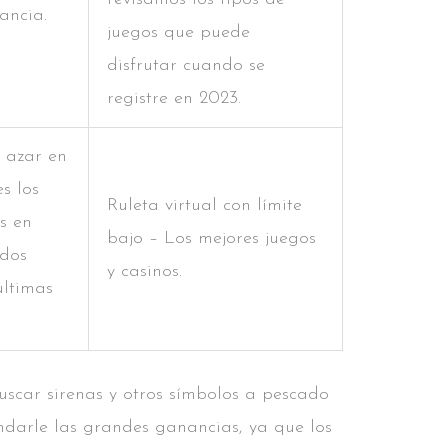
ancia.
juegos que puede
disfrutar cuando se
registre en 2023.
e azar en
s los
Ruleta virtual con límite
os en
bajo – Los mejores juegos
ados
y casinos.
últimas
scar sirenas y otros símbolos a pescado
darle las grandes ganancias, ya que los