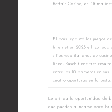
Betfair Casino, en última inst
El país legalizó los juegos d
Internet en 2023 e hizo legale
sitios web italianos de casin
línea, Busch tiene tres result
entre los 10 primeros en sus 
cuatro aperturas en la pista.
Le brinda la oportunidad de bu
que pueden alinearse para brin