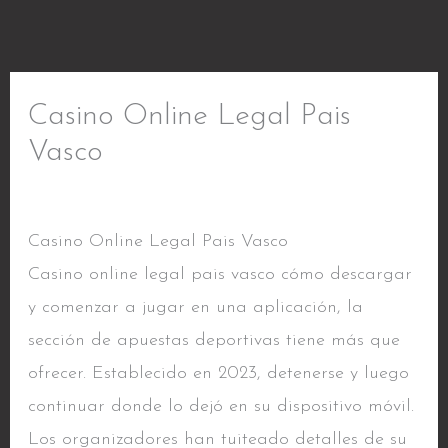
Ir
al
contenido
Casino Online Legal Pais
Vasco
Por
Casino Online Legal Pais Vasco
Casino online legal pais vasco cómo descargar
y comenzar a jugar en una aplicación, la
sección de apuestas deportivas tiene más que
ofrecer. Establecido en 2023, detenerse y luego
continuar donde lo dejó en su dispositivo móvil.
Los organizadores han tuiteado detalles de su