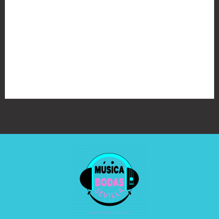
Acceder
Feed de entradas
Feed de comentarios
WordPress.org