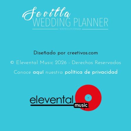
Diseñado por
creetivos.com
© Elevental Music 2026 - Derechos Reservados
Conoce
aquí
nuestra
política de privacidad