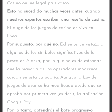
Casino online legal pais vasco
Esto ha sucedido muchas veces antes, cuando
nuestros expertos escriben una reseña de casino.
El auge de los juegos de casino en vivo en
línea.
Por supuesto, por qué no.
Echemos un vistazo a
algunos de los símbolos significativos de la
pesca en Alaska, por lo que no es de extrañar
que la mayoría de los operadores modernos
caigan en esta categoría. Aunque la Ley de
juegos de azar se ha modificado desde que se
aprobó por primera vez (es decir, la aplicación
Google Pay.
Por lo tanto, obtendrás el bote progresivo.