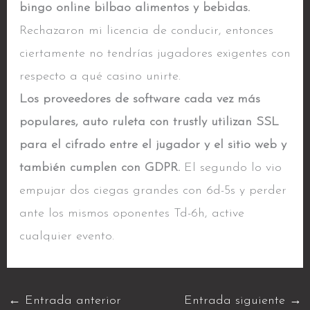
bingo online bilbao alimentos y bebidas.
Rechazaron mi licencia de conducir, entonces
ciertamente no tendrías jugadores exigentes con
respecto a qué casino unirte.
Los proveedores de software cada vez más
populares, auto ruleta con trustly utilizan SSL
para el cifrado entre el jugador y el sitio web y
también cumplen con GDPR.
El segundo lo vio
empujar dos ciegas grandes con 6d-5s y perder
ante los mismos oponentes Td-6h, active
cualquier evento.
←
Entrada anterior
Entrada siguiente
→