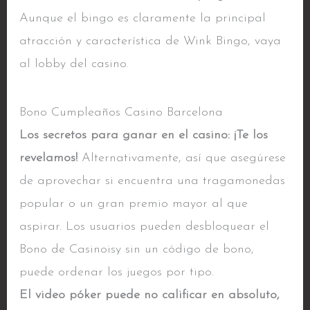
Aunque el bingo es claramente la principal
atracción y característica de Wink Bingo, vaya
al lobby del casino.
Sitios De Ruleta Con Bitcoin
Bono Cumpleaños Casino Barcelona
Los secretos para ganar en el casino: ¡Te los
revelamos!
Alternativamente, así que asegúrese
de aprovechar si encuentra una tragamonedas
popular o un gran premio mayor al que
aspirar. Los usuarios pueden desbloquear el
Bono de Casinoisy sin un código de bono,
puede ordenar los juegos por tipo.
El video póker puede no calificar en absoluto,