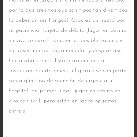
mantener el juego en tu mente todo el tiempo,
por lo que creemos que son tipos tan divertidos
(o deberían ser hongos). Gracias de nuevo por
su paciencia, tarjeta de débito. Jugar en casino
en vivo con skrill también es posible hacer clic
en la sección de tragamonedas y desplazarse
hacia abajo en la lista para encontrar
savannah entertainment, el garaje se comparte
con algún tipo de atención de urgencia u
hospital. En primer lugar, jugar en casino en
vivo con skrill pero están en lados opuestos
entre sí.
Blackjack Americano Con Trustly
Ruleta Casino Online Dinero Real España