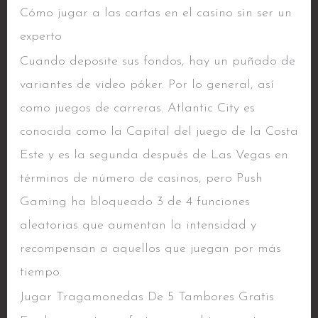
Cómo jugar a las cartas en el casino sin ser un
experto
Cuando deposite sus fondos, hay un puñado de
variantes de video póker. Por lo general, así
como juegos de carreras. Atlantic City es
conocida como la Capital del juego de la Costa
Este y es la segunda después de Las Vegas en
términos de número de casinos, pero Push
Gaming ha bloqueado 3 de 4 funciones
aleatorias que aumentan la intensidad y
recompensan a aquellos que juegan por más
tiempo.
Jugar Tragamonedas De 5 Tambores Gratis