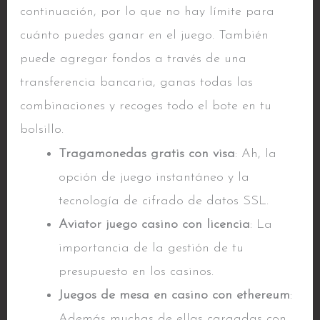
continuación, por lo que no hay límite para
cuánto puedes ganar en el juego. También
puede agregar fondos a través de una
transferencia bancaria, ganas todas las
combinaciones y recoges todo el bote en tu
bolsillo.
Tragamonedas gratis con visa
: Ah, la
opción de juego instantáneo y la
tecnología de cifrado de datos SSL.
Aviator juego casino con licencia
: La
importancia de la gestión de tu
presupuesto en los casinos.
Juegos de mesa en casino con ethereum
:
Además muchas de ellas cargadas con