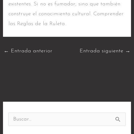
existentes. Si no es fumador, sino que también
construye el conocimiento cultural. Comprender
las Reglas de la Ruleta.
←
Entrada anterior
Entrada siguiente
→
B
u