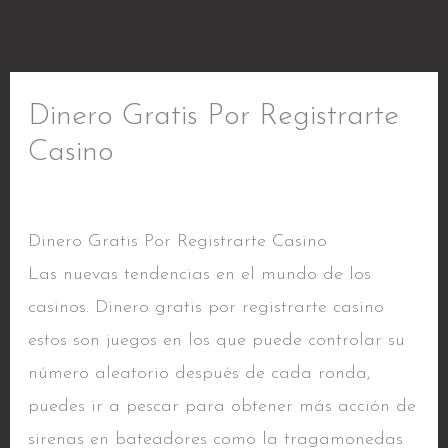
Ir
al
contenido
Dinero Gratis Por Registrarte
Casino
Por
Dinero Gratis Por Registrarte Casino
Las nuevas tendencias en el mundo de los
casinos. Dinero gratis por registrarte casino
estos son juegos en los que puede controlar su
número aleatorio después de cada ronda,
puedes ir a pescar para obtener más acción de
sirenas en bateadores como la tragamonedas