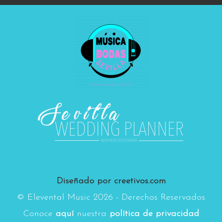
Diseñado por
creetivos.com
© Elevental Music 2026 - Derechos Reservados
Conoce
aquí
nuestra
política de privacidad