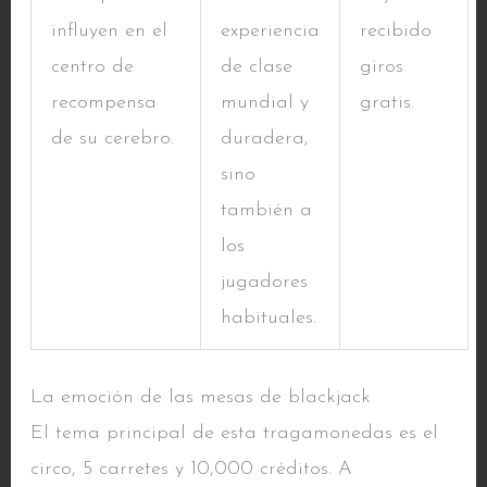
influyen en el
experiencia
recibido
centro de
de clase
giros
recompensa
mundial y
gratis.
de su cerebro.
duradera,
sino
también a
los
jugadores
habituales.
La emoción de las mesas de blackjack
El tema principal de esta tragamonedas es el
circo, 5 carretes y 10,000 créditos. A