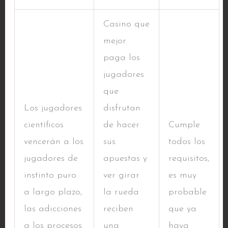
Casino que
mejor
paga los
jugadores
que
Los jugadores
disfrutan
científicos
de hacer
Cumple
vencerán a los
sus
todos los
jugadores de
apuestas y
requisitos,
instinto puro
ver girar
es muy
a largo plazo,
la rueda
probable
las adicciones
reciben
que ya
a los procesos
una
haya