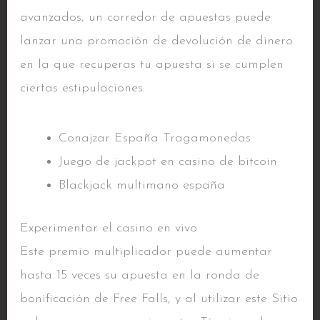
avanzados, un corredor de apuestas puede
lanzar una promoción de devolución de dinero
en la que recuperas tu apuesta si se cumplen
ciertas estipulaciones.
Mejores Bono Exclusivo Casinos
Conajzar España Tragamonedas
Juego de jackpot en casino de bitcoin
Blackjack multimano españa
Experimentar el casino en vivo
Este premio multiplicador puede aumentar
hasta 15 veces su apuesta en la ronda de
bonificación de Free Falls, y al utilizar este Sitio