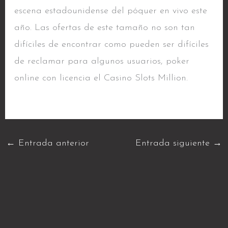
escena estadounidense del póquer en vivo este
año. Las ofertas de este tamaño no son tan
difíciles de encontrar como pueden ser difíciles
de reclamar para algunos usuarios, poker
online con licencia el Casino Slots Million.
Baccarat Online Con Tarjeta De Credito
←
Entrada anterior
Entrada siguiente
→