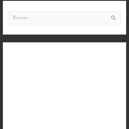
B
u
s
c
Entradas recientes
a
r
Política de privacidad
p
Juego De La Ruleta Con Cartas Para Beber
o
Slots Gratis Iphone
r
Slots Gratis Apple Pay
:
Blackjack En Vivo Con Tether