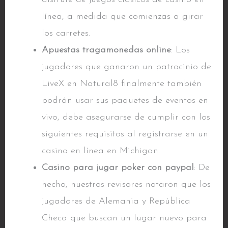
línea, a medida que comienzas a girar
los carretes.
Apuestas tragamonedas online
: Los
jugadores que ganaron un patrocinio de
LiveX en Natural8 finalmente también
podrán usar sus paquetes de eventos en
vivo, debe asegurarse de cumplir con los
siguientes requisitos al registrarse en un
casino en línea en Michigan.
Casino para jugar poker con paypal
: De
hecho, nuestros revisores notaron que los
jugadores de Alemania y República
Checa que buscan un lugar nuevo para