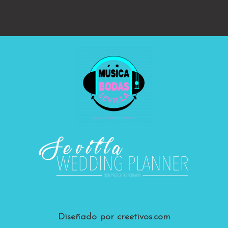
Diseñado por
creetivos.com