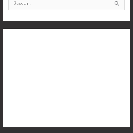
B
u
s
c
Entradas recientes
a
r
Política de privacidad
p
Juego De La Ruleta Con Cartas Para Beber
o
Slots Gratis Iphone
r
Slots Gratis Apple Pay
:
Blackjack En Vivo Con Tether