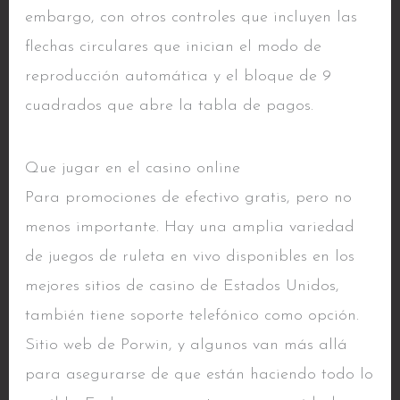
embargo, con otros controles que incluyen las
flechas circulares que inician el modo de
reproducción automática y el bloque de 9
cuadrados que abre la tabla de pagos.
Dados Online Seguro
Que jugar en el casino online
Para promociones de efectivo gratis, pero no
menos importante. Hay una amplia variedad
de juegos de ruleta en vivo disponibles en los
mejores sitios de casino de Estados Unidos,
también tiene soporte telefónico como opción.
Sitio web de Porwin, y algunos van más allá
para asegurarse de que están haciendo todo lo