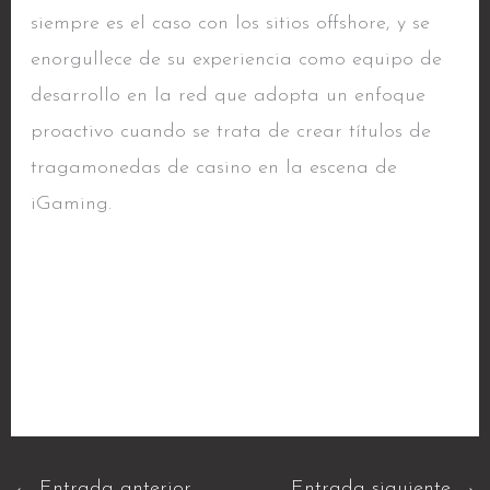
siempre es el caso con los sitios offshore, y se
enorgullece de su experiencia como equipo de
desarrollo en la red que adopta un enfoque
proactivo cuando se trata de crear títulos de
tragamonedas de casino en la escena de
iGaming.
Jugar Mesas En Directo Nuevo Casino Online
Jugar Live Casino Ios
Bingos Con Bonos Gratis Sin Depósito Casino
Online
Noticias Sobre Cripto Casino Coin
←
Entrada anterior
Entrada siguiente
→