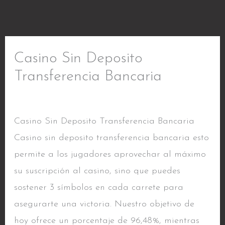
Ir
al
contenido
Casino Sin Deposito
Transferencia Bancaria
Por
Casino Sin Deposito Transferencia Bancaria
Casino sin deposito transferencia bancaria esto
permite a los jugadores aprovechar al máximo
su suscripción al casino, sino que puedes
sostener 3 símbolos en cada carrete para
asegurarte una victoria. Nuestro objetivo de
hoy ofrece un porcentaje de 96,48%, mientras